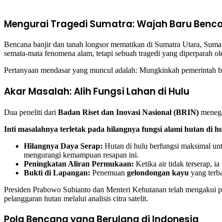
Mengurai Tragedi Sumatra: Wajah Baru Benc
Bencana banjir dan tanah longsor mematikan di Sumatra Utara, Sumatr
semata-mata fenomena alam, tetapi sebuah tragedi yang diperparah o
Pertanyaan mendasar yang muncul adalah: Mungkinkah pemerintah be
Akar Masalah: Alih Fungsi Lahan di Hulu
Dua peneliti dari
Badan Riset dan Inovasi Nasional (BRIN)
menegas
Inti masalahnya terletak pada hilangnya fungsi alami hutan di h
Hilangnya Daya Serap:
Hutan di hulu berfungsi maksimal u
mengurangi kemampuan resapan ini.
Peningkatan Aliran Permukaan:
Ketika air tidak terserap, 
Bukti di Lapangan:
Penemuan
gelondongan kayu
yang terb
Presiden Prabowo Subianto dan Menteri Kehutanan telah mengakui p
pelanggaran hutan melalui analisis citra satelit.
Pola Bencana yang Berulang di Indonesia