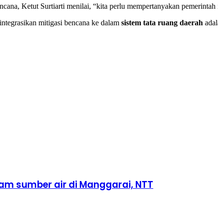
encana, Ketut Surtiarti menilai, “kita perlu mempertanyakan pemerintah
ntegrasikan mitigasi bencana ke dalam
sistem tata ruang daerah
adal
m sumber air di Manggarai, NTT