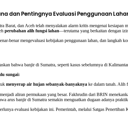
ana dan Pentingnya Evaluasi Penggunaan Laha
a Barat, dan Aceh telah menyalakan alarm kritis mengenai kesiapan mit
leh
perubahan alih fungsi lahan
—terutama yang berkaitan dengan izin
nar-benar mengevaluasi kebijakan penggunaan lahan, dan langkah kon
kan bahwa banjir di Sumatra, seperti kasus sebelumnya di Kalimantan 
ulu sungai:
ntuk
menyerap air hujan sebanyak-banyaknya
ke dalam tanah. Alih 
ia menjadi aliran permukaan yang besar. Fakhrudin dari BRIN menekanka
awa arus banjir di Sumatra semakin menguatkan dugaan adanya praktik
erlunya evaluasi kebijakan ini. Pemerintah, melalui Satgas Penertib