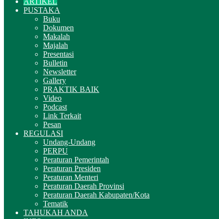
ARTIKEL
PUSTAKA
Buku
Dokumen
Makalah
Majalah
Presentasi
Bulletin
Newsletter
Gallery
PRAKTIK BAIK
Video
Podcast
Link Terkait
Pesan
REGULASI
Undang-Undang
PERPU
Peraturan Pemerintah
Peraturan Presiden
Peraturan Menteri
Peraturan Daerah Provinsi
Peraturan Daerah Kabupaten/Kota
Tematik
TAHUKAH ANDA