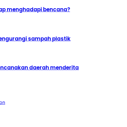
gagap menghadapi bencana?
engurangi sampah plastik
rencanakan daerah menderita
ion