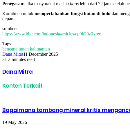
Penegasan:
Jika masyarakat masih
chaos
lebih dari 72 jam setelah b
Komitmen untuk
mempertahankan fungsi hutan di hulu
dan mengi
depan.
sumber:
https://www.bbc.com/indonesia/articles/cp9k20z0xreo
Tags
bencana
hutan
kalimantan
Dana Mitra
11 December 2025
31
3 minutes read
Facebook
Twitter
LinkedIn
Share
Print
via
Dana Mitra
Email
Konten Terkait
Bagaimana tambang mineral kritis menganca
19 May 2026