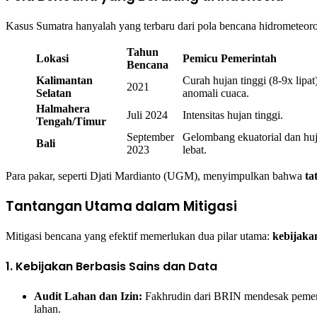
Kasus Sumatra hanyalah yang terbaru dari pola bencana hidrometeorol
Tahun
Lokasi
Pemicu Pemerintah
Bencana
Kalimantan
Curah hujan tinggi (8-9x lipat
2021
Selatan
anomali cuaca.
Halmahera
Juli 2024
Intensitas hujan tinggi.
Tengah/Timur
September
Gelombang ekuatorial dan hu
Bali
2023
lebat.
Para pakar, seperti Djati Mardianto (UGM), menyimpulkan bahwa
ta
Tantangan Utama dalam Mitigasi
Mitigasi bencana yang efektif memerlukan dua pilar utama:
kebijakan
1. Kebijakan Berbasis Sains dan Data
Audit Lahan dan Izin:
Fakhrudin dari BRIN mendesak pemer
lahan.