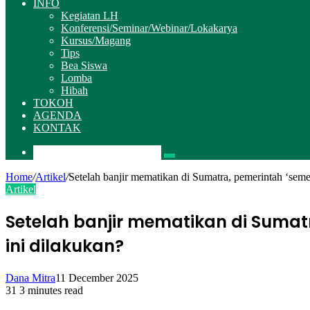
INFO
Kegiatan LH
Konferensi/Seminar/Webinar/Lokakarya
Kursus/Magang
Tips
Bea Siswa
Lomba
Hibah
TOKOH
AGENDA
KONTAK
Pencarian
Home
/
Artikel
/
Setelah banjir mematikan di Sumatra, pemerintah ‘sem
Artikel
Setelah banjir mematikan di Suma
ini dilakukan?
Dana Mitra
11 December 2025
31
3 minutes read