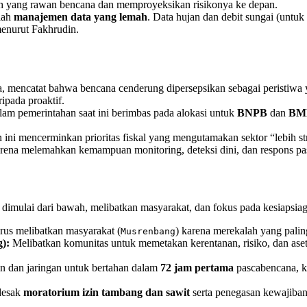
 yang rawan bencana dan memproyeksikan risikonya ke depan.
lah
manajemen data yang lemah
. Data hujan dan debit sungai (untuk
 menurut Fakhrudin.
a, mencatat bahwa bencana cenderung dipersepsikan sebagai peristiwa
ipada proaktif.
lam pemerintahan saat ini berimbas pada alokasi untuk
BNPB
dan
BM
i mencerminkan prioritas fiskal yang mengutamakan sektor “lebih strat
rena melemahkan kemampuan monitoring, deteksi dini, dan respons pa
imulai dari bawah, melibatkan masyarakat, dan fokus pada kesiapsiag
s melibatkan masyarakat (
) karena merekalah yang paling
Musrenbang
):
Melibatkan komunitas untuk memetakan kerentanan, risiko, dan aset 
n dan jaringan untuk bertahan dalam
72 jam pertama
pascabencana, ke
desak
moratorium izin tambang dan sawit
serta penegasan kewajiban 