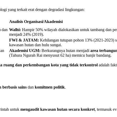
ogi yang terkait erat dengan degradasi lingkungan:
Analisis Organisasi/Akademisi
) dan
Walhi:
Hampir 50% wilayah dialokasikan untuk tambang dan per
menjadi 24% (2019).
FWI & JATAM:
Kehilangan tutupan pohon 13% (2021-2023) s
kawasan hutan dan hulu sungai.
jan
Akademisi UGM:
Berkurangnya hutan menjadi
area terbangu
(Tahura Ngurah Rai menyusut 62 ha) memicu banjir bandang.
ta ruang dan perkembangan kota yang tidak terkontrol
adalah fakt
 berbasis sains
dan
komitmen politik
.
intah untuk
mengaudit kawasan hutan secara konkret
, termasuk e