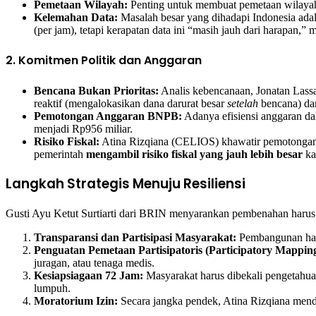
Pemetaan Wilayah:
Penting untuk membuat pemetaan wilayah
Kelemahan Data:
Masalah besar yang dihadapi Indonesia ada
(per jam), tetapi kerapatan data ini “masih jauh dari harapan,”
2. Komitmen Politik dan Anggaran
Bencana Bukan Prioritas:
Analis kebencanaan, Jonatan Lass
reaktif (mengalokasikan dana darurat besar
setelah
bencana) dar
Pemotongan Anggaran BNPB:
Adanya efisiensi anggaran da
menjadi Rp956 miliar.
Risiko Fiskal:
Atina Rizqiana (CELIOS) khawatir pemotongan in
pemerintah
mengambil risiko fiskal yang jauh lebih besar
ka
Langkah Strategis Menuju Resiliensi
Gusti Ayu Ketut Surtiarti dari BRIN menyarankan pembenahan harus d
Transparansi dan Partisipasi Masyarakat:
Pembangunan haru
Penguatan Pemetaan Partisipatoris (Participatory Mapping
juragan, atau tenaga medis.
Kesiapsiagaan 72 Jam:
Masyarakat harus dibekali pengetahua
lumpuh.
Moratorium Izin:
Secara jangka pendek, Atina Rizqiana men