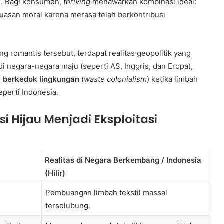
22). Bagi konsumen,
thriving
menawarkan kombinasi ideal:
puasan moral karena merasa telah berkontribusi
g romantis tersebut, terdapat realitas geopolitik yang
10 June 2003
di negara-negara maju (seperti AS, Inggris, dan Eropa),
Love Borneo
e berkedok lingkungan
(
waste colonialism
) ketika limbah
perti Indonesia.
i Hijau Menjadi Eksploitasi
Realitas di Negara Berkembang / Indonesia
(Hilir)
Pembuangan limbah tekstil massal
terselubung.