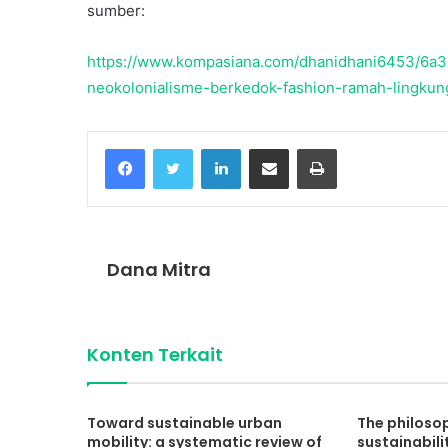
sumber:
https://www.kompasiana.com/dhanidhani6453/6a30
neokolonialisme-berkedok-fashion-ramah-lingku
Facebook
Twitter
LinkedIn
Share via Email
Print
Dana Mitra
Konten Terkait
Toward sustainable urban
The philoso
mobility: a systematic review of
sustainabili