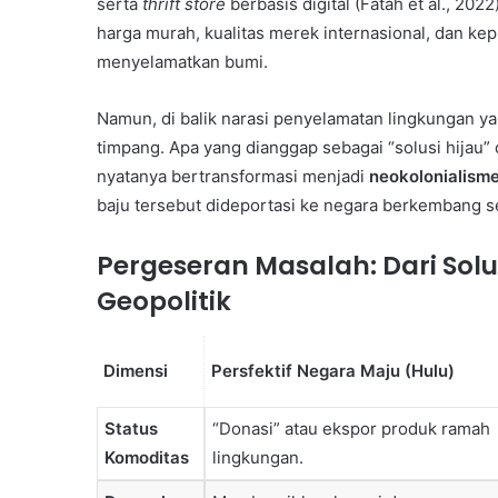
serta
thrift store
berbasis digital (Fatah et al., 20
harga murah, kualitas merek internasional, dan ke
menyelamatkan bumi.
Namun, di balik narasi penyelamatan lingkungan yan
10 June 2000
timpang. Apa yang dianggap sebagai “solusi hijau” 
Briket Kotoran Sapi
nyatanya bertransformasi menjadi
neokolonialism
baju tersebut dideportasi ke negara berkembang se
Pergeseran Masalah: Dari Solus
Geopolitik
Dimensi
Persfektif Negara Maju (Hulu)
Status
“Donasi” atau ekspor produk ramah
Komoditas
lingkungan.