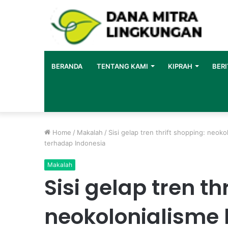
BERANDA
TENTANG KAMI
KIPRAH
BERI
Home
/
Makalah
/
Sisi gelap tren thrift shopping: neo
terhadap Indonesia
Makalah
Sisi gelap tren th
neokolonialisme 