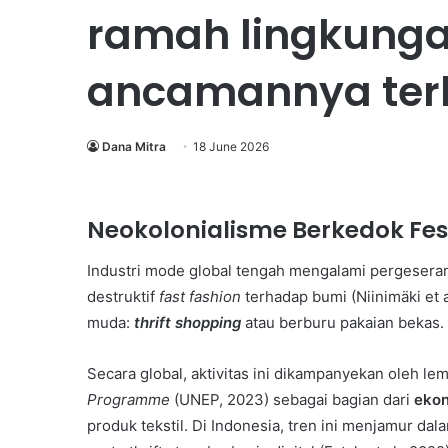
ramah lingkung
ancamannya ter
Dana Mitra
18 June 2026
Neokolonialisme Berkedok F
Industri mode global tengah mengalami pergeseran
destruktif
fast fashion
terhadap bumi (Niinimäki et a
muda:
thrift shopping
atau berburu pakaian bekas.
Secara global, aktivitas ini dikampanyekan oleh le
Briket
Programme
(UNEP, 2023) sebagai bagian dari
ekon
Kotoran
produk tekstil. Di Indonesia, tren ini menjamur dal
Sapi