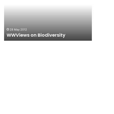
28 May 2012
10 June 200
WWViews on Biodiversity
Forlink