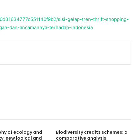
d31634777c551140f9b2/sisi-gelap-tren-thrift-shopping-
ngan-dan-ancamannya-terhadap-indonesia
phy of ecology and
Biodiversity credits schemes: a
ty: new logical and
comparative analysis