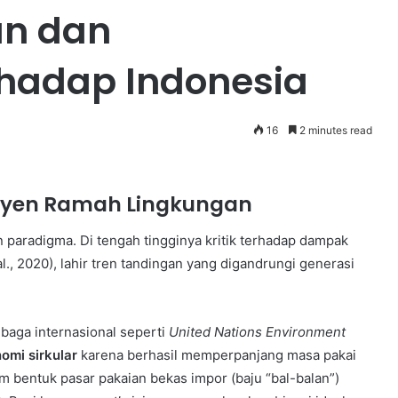
an dan
hadap Indonesia
16
2 minutes read
esyen Ramah Lingkungan
 paradigma. Di tengah tingginya kritik terhadap dampak
l., 2020), lahir tren tandingan yang digandrungi generasi
mbaga internasional seperti
United Nations Environment
Love
omi sirkular
karena berhasil memperpanjang masa pakai
Borneo
am bentuk pasar pakaian bekas impor (baju “bal-balan”)