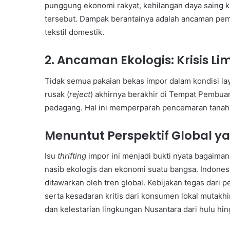
punggung ekonomi rakyat, kehilangan daya saing k
tersebut. Dampak berantainya adalah ancaman pem
tekstil domestik.
2. Ancaman Ekologis: Krisis Li
Tidak semua pakaian bekas impor dalam kondisi laya
rusak (
reject
) akhirnya berakhir di Tempat Pembuang
pedagang. Hal ini memperparah pencemaran tanah, 
Menuntut Perspektif Global ya
Isu
thrifting
impor ini menjadi bukti nyata bagaima
nasib ekologis dan ekonomi suatu bangsa. Indonesia
ditawarkan oleh tren global. Kebijakan tegas dar
serta kesadaran kritis dari konsumen lokal mutakh
dan kelestarian lingkungan Nusantara dari hulu hing