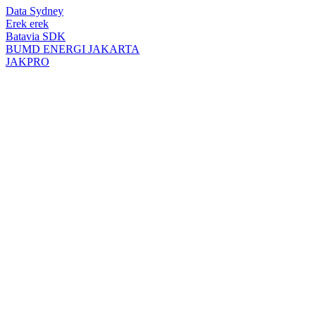
top
Data Sydney
button
Erek erek
Batavia SDK
BUMD ENERGI JAKARTA
JAKPRO