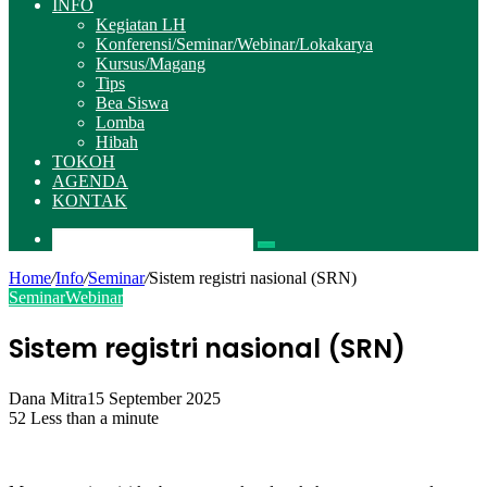
INFO
Kegiatan LH
Konferensi/Seminar/Webinar/Lokakarya
Kursus/Magang
Tips
Bea Siswa
Lomba
Hibah
TOKOH
AGENDA
KONTAK
Pencarian
Home
/
Info
/
Seminar
/
Sistem registri nasional (SRN)
Seminar
Webinar
Sistem registri nasional (SRN)
Dana Mitra
15 September 2025
52
Less than a minute