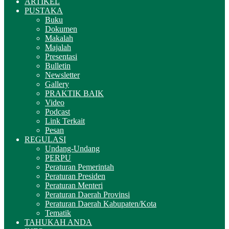
ARTIKEL
PUSTAKA
Buku
Dokumen
Makalah
Majalah
Presentasi
Bulletin
Newsletter
Gallery
PRAKTIK BAIK
Video
Podcast
Link Terkait
Pesan
REGULASI
Undang-Undang
PERPU
Peraturan Pemerintah
Peraturan Presiden
Peraturan Menteri
Peraturan Daerah Provinsi
Peraturan Daerah Kabupaten/Kota
Tematik
TAHUKAH ANDA