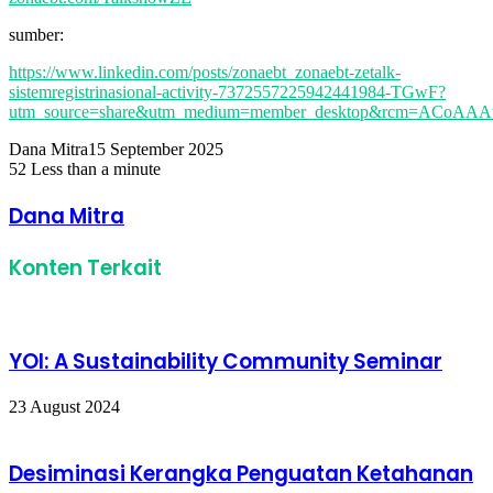
sumber:
https://www.linkedin.com/posts/zonaebt_zonaebt-zetalk-
sistemregistrinasional-activity-7372557225942441984-TGwF?
utm_source=share&utm_medium=member_desktop&rcm=ACoA
Dana Mitra
15 September 2025
52
Less than a minute
Facebook
Twitter
LinkedIn
Share
Print
via
Dana Mitra
Email
Konten Terkait
YOI: A Sustainability Community Seminar
23 August 2024
Desiminasi Kerangka Penguatan Ketahanan