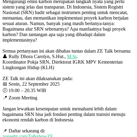
Mengurangi emisi karbon merupakan langkah nyata yang perlu
sistem yang jelas dan transparan. Di Indonesia, Sistem Registri
Nasional (SRN) hadir sebagai instrumen penting untuk mencatat,
memantau, dan memastikan implementasi proyek karbon berjalan
sesuai aturan. Namun, banyak yang masih bertanya-tanya:
Bagaimana alur SRN sebenarnya? Apa manfaatnya bagi proyek
karbon? Dan tantangan apa saja yang dihadapi dalam
implementasinya?
Semua pertanyaan ini akan dibahas tuntas dalam ZE Talk bersama:
👤 Rully Dhora Carolyn, S.Hut.,
M.Si
.
Koordinator Pokja SRN, Direktorat IGRK MPV Kementerian
Lingkungan Hidup (KLH)
ZE Talk ini akan dilaksanakan pada:
📅 Senin, 22 September 2025
🕖 19.00 – 20.35 WIB
📍 Zoom Meeting
Jangan lewatkan kesempatan untuk memahami lebih dalam
bagaimana SRN bisa jadi fondasi penting dalam transisi menuju
ekonomi rendah karbon di Indonesia.
📌 Daftar sekarang di:
zonaebt.com/TalkshowZE