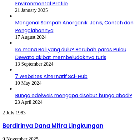
Environmental Profile
21 January 2025
Mengenal Sampah Anorganik: Jenis, Contoh dan
Pengolahannya
17 August 2024
Ke mana Bali yang dulu? Berubah paras Pulau
Dewata akibat membeludaknya turis
13 September 2024
7 Websites Alternatif Sci-Hub
10 May 2024
Bunga edelweis mengapa disebut bunga abadi?
23 April 2024
Berdirinya
2 July 1983
Dana
Mitra
Berdirinya Dana Mitra Lingkungan
Lingkungan
Yayasan
9 November 2025