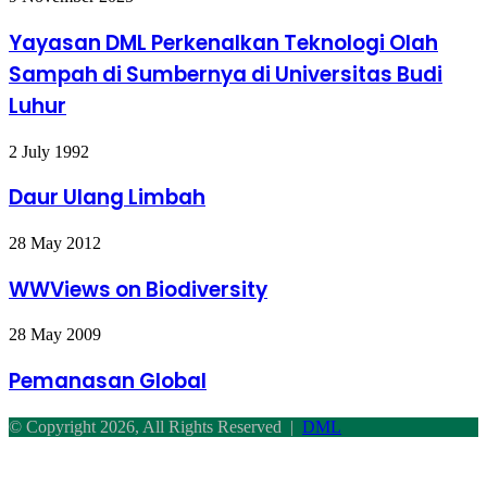
DML
Perkenalkan
Yayasan DML Perkenalkan Teknologi Olah
Teknologi
Sampah di Sumbernya di Universitas Budi
Olah
Sampah
Luhur
di
Sumbernya
Daur
2 July 1992
di
Ulang
Universitas
Limbah
Budi
Daur Ulang Limbah
Luhur
WWViews
28 May 2012
on
Biodiversity
WWViews on Biodiversity
Pemanasan
28 May 2009
Global
Pemanasan Global
© Copyright 2026, All Rights Reserved |
DML
Facebook
Twitter
WhatsApp
Telegram
Back
to