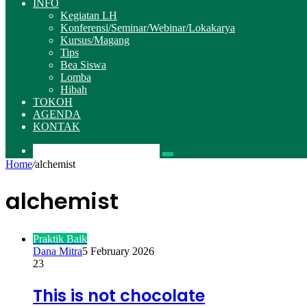
INFO
Kegiatan LH
Konferensi/Seminar/Webinar/Lokakarya
Kursus/Magang
Tips
Bea Siswa
Lomba
Hibah
TOKOH
AGENDA
KONTAK
Pencarian
Home
/
alchemist
alchemist
Praktik Baik
Dana Mitra
5 February 2026
23
This is not chocolate