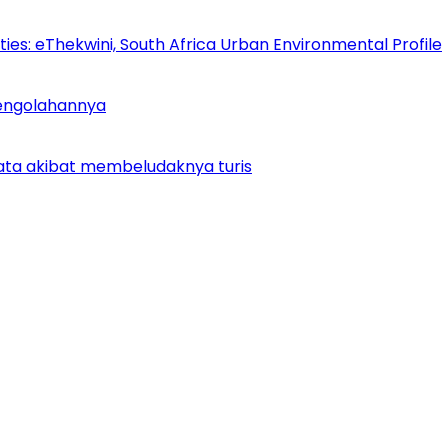
es: eThekwini, South Africa Urban Environmental Profile
Pengolahannya
ata akibat membeludaknya turis