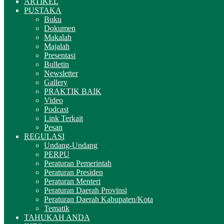
ARTIKEL
PUSTAKA
Buku
Dokumen
Makalah
Majalah
Presentasi
Bulletin
Newsletter
Gallery
PRAKTIK BAIK
Video
Podcast
Link Terkait
Pesan
REGULASI
Undang-Undang
PERPU
Peraturan Pemerintah
Peraturan Presiden
Peraturan Menteri
Peraturan Daerah Provinsi
Peraturan Daerah Kabupaten/Kota
Tematik
TAHUKAH ANDA