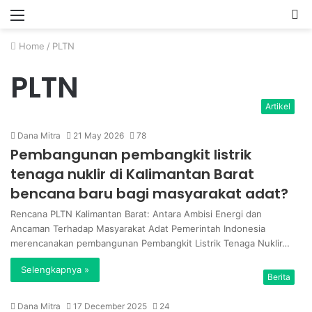
Menu
P
Home
/
PLTN
PLTN
Artikel
Dana Mitra
21 May 2026
78
Pembangunan pembangkit listrik
tenaga nuklir di Kalimantan Barat
bencana baru bagi masyarakat adat?
Rencana PLTN Kalimantan Barat: Antara Ambisi Energi dan
Ancaman Terhadap Masyarakat Adat Pemerintah Indonesia
merencanakan pembangunan Pembangkit Listrik Tenaga Nuklir…
Selengkapnya »
Berita
Dana Mitra
17 December 2025
24