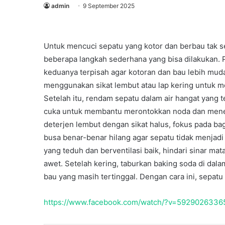
admin
9 September 2025
Untuk mencuci sepatu yang kotor dan berbau tak s
beberapa langkah sederhana yang bisa dilakukan. P
keduanya terpisah agar kotoran dan bau lebih muda
menggunakan sikat lembut atau lap kering untuk me
Setelah itu, rendam sepatu dalam air hangat yang 
cuka untuk membantu merontokkan noda dan menet
deterjen lembut dengan sikat halus, fokus pada bagi
busa benar-benar hilang agar sepatu tidak menjadi
yang teduh dan berventilasi baik, hindari sinar ma
awet. Setelah kering, taburkan baking soda di da
bau yang masih tertinggal. Dengan cara ini, sepatu
Peluncuran
https://www.facebook.com/watch/?v=592902633
Buku
&