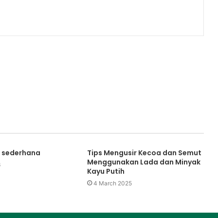
Hidup
10 June 2002
show : Tata
Jaringan Perpustakaan
 Indonesia
Lingkungan Hidup
k sederhana
Tips Mengusir Kecoa dan Semut
Menggunakan Lada dan Minyak
6
Kayu Putih
4 March 2025