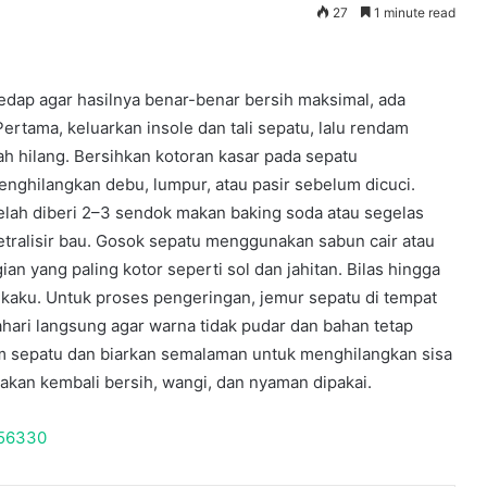
27
1 minute read
edap agar hasilnya benar-benar bersih maksimal, ada
ertama, keluarkan insole dan tali sepatu, lalu rendam
h hilang. Bersihkan kotoran kasar pada sepatu
nghilangkan debu, lumpur, atau pasir sebelum dicuci.
telah diberi 2–3 sendok makan baking soda atau segelas
ralisir bau. Gosok sepatu menggunakan sabun cair atau
an yang paling kotor seperti sol dan jahitan. Bilas hingga
 kaku. Untuk proses pengeringan, jemur sepatu di tempat
tahari langsung agar warna tidak pudar dan bahan tetap
lam sepatu dan biarkan semalaman untuk menghilangkan sisa
 akan kembali bersih, wangi, dan nyaman dipakai.
Jaringan
656330
Perpustakaan
Lingkungan