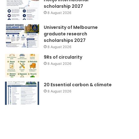
scholarship 2027
8 August 2026
University of Melbourne
graduate research
scholarships 2027
8 August 2026
9Rs of circularity
8 August 2026
20 Essential carbon & climate
8 August 2026
Rehabilitasi
Komunikasi
dan
Mitramandiri
rekonstruksi
Berkelanjutan