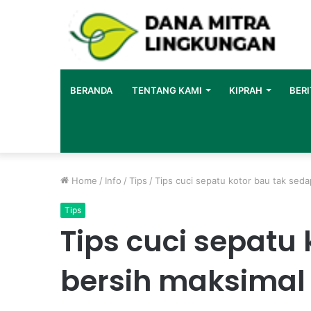
BERANDA
TENTANG KAMI
KIPRAH
BERI
Home
/
Info
/
Tips
/
Tips cuci sepatu kotor bau tak sed
Tips
Tips cuci sepatu
bersih maksima