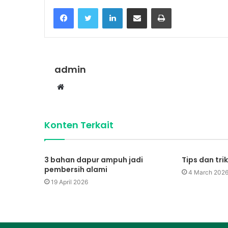
Talkshow
Facebook
Twitter
LinkedIn
Share via Email
Print
:
Tata
Kelola
29 March 2024
Persampahan
Peluncuran Buku & Talk
di
admin
Kelola Persampahan di
Indonesia
Website
Konten Terkait
3 bahan dapur ampuh jadi
Tips dan tri
pembersih alami
4 March 202
19 April 2026