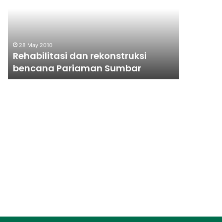
bencana
Pariaman
Sumbar
28 May 2010
10 June 199
Rehabilitasi dan rekonstruksi
Komunik
bencana Pariaman Sumbar
Berkela