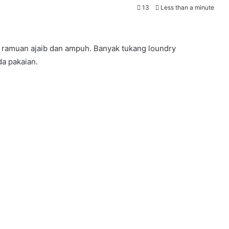
13
Less than a minute
amuan ajaib dan ampuh. Banyak tukang loundry
a pakaian.