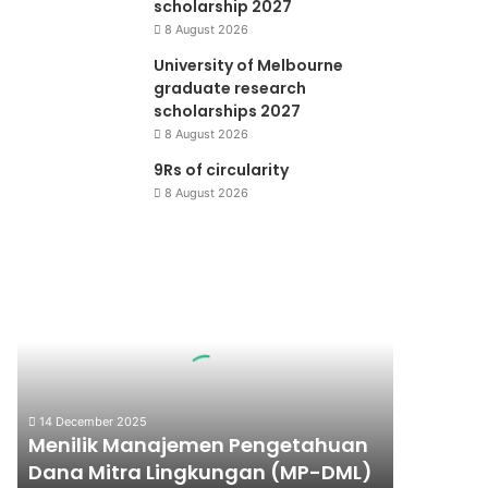
scholarship 2027
8 August 2026
University of Melbourne
graduate research
scholarships 2027
8 August 2026
9Rs of circularity
8 August 2026
Menilik
Manajemen
Pengetahuan
Dana
Mitra
Lingkungan
(MP-
14 December 2025
DML)
Menilik Manajemen Pengetahuan
Dana Mitra Lingkungan (MP-DML)