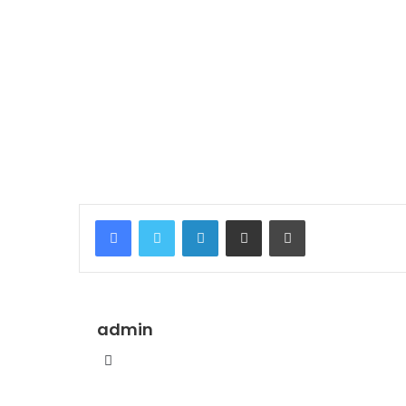
Facebook
Twitter
LinkedIn
Share via Email
Print
admin
Website