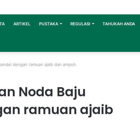
TA
ARTIKEL
PUSTAKA
REGULASI
TAHUKAH ANDA
andel dengan ramuan ajaib dan ampuh
an Noda Baju
an ramuan ajaib