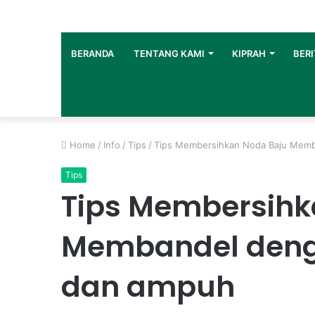
BERANDA
TENTANG KAMI
KIPRAH
BERI
Home
/
Info
/
Tips
/
Tips Membersihkan Noda Baju Memb
Tips
Tips Membersihk
Membandel deng
dan ampuh