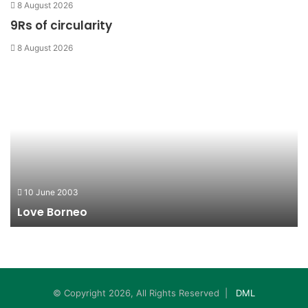
8 August 2026
9Rs of circularity
8 August 2026
Love
Ul
Borneo
Ta
D
ke
30
10 June 2003
Love Borneo
© Copyright 2026, All Rights Reserved |
DML