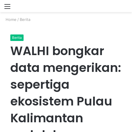
Menu
P
Home
/
Berita
Berita
WALHI bongkar
data mengerikan:
sepertiga
ekosistem Pulau
Kalimantan