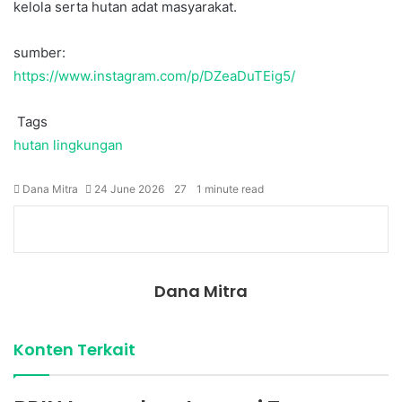
kelola serta hutan adat masyarakat.
sumber:
https://www.instagram.com/p/DZeaDuTEig5/
Tags
hutan
lingkungan
Dana Mitra
24 June 2026
27
1 minute read
Facebook
Twitter
LinkedIn
Share
Print
via
Email
Dana Mitra
Konten Terkait