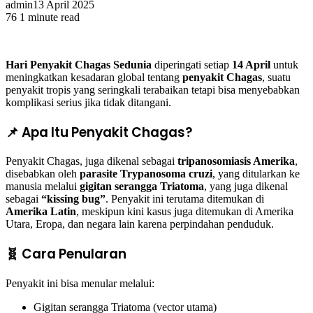
admin
13 April 2025
76
1 minute read
Hari Penyakit Chagas Sedunia
diperingati setiap
14 April
untuk
meningkatkan kesadaran global tentang
penyakit Chagas
, suatu
penyakit tropis yang seringkali terabaikan tetapi bisa menyebabkan
komplikasi serius jika tidak ditangani.
📌 Apa Itu Penyakit Chagas?
Penyakit Chagas, juga dikenal sebagai
tripanosomiasis Amerika
,
disebabkan oleh
parasite Trypanosoma cruzi
, yang ditularkan ke
manusia melalui
gigitan serangga Triatoma
, yang juga dikenal
sebagai
“kissing bug”
. Penyakit ini terutama ditemukan di
Amerika Latin
, meskipun kini kasus juga ditemukan di Amerika
Utara, Eropa, dan negara lain karena perpindahan penduduk.
🧬 Cara Penularan
Penyakit ini bisa menular melalui:
Gigitan serangga Triatoma (vector utama)