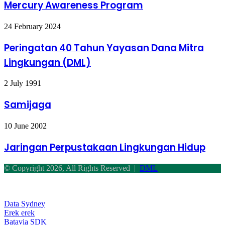
Program
Mercury Awareness Program
Peringatan
24 February 2024
40
Tahun
Peringatan 40 Tahun Yayasan Dana Mitra
Yayasan
Lingkungan (DML)
Dana
Mitra
Lingkungan
Samijaga
2 July 1991
(DML)
Samijaga
Jaringan
10 June 2002
Perpustakaan
Lingkungan
Jaringan Perpustakaan Lingkungan Hidup
Hidup
© Copyright 2026, All Rights Reserved |
DML
Facebook
Twitter
WhatsApp
Telegram
Back
to
top
Data Sydney
button
Erek erek
Batavia SDK