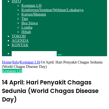
INFO
Kegiatan LH
Konferensi/Seminar/Webinar/Lokakarya
Kursus/Magang
Tips
Bea Siswa
Lomba
Hibah
TOKOH
AGENDA
KONTAK
Pencarian
Home
/
Info
/
Kegiatan LH
/
14 April: Hari Penyakit Chagas Sedunia
(World Chagas Disease Day)
Kegiatan LH
14 April: Hari Penyakit Chagas
Sedunia (World Chagas Disease
Day)