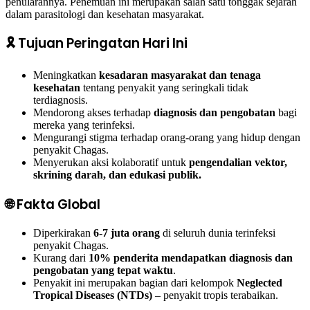
penularannya. Penemuan ini merupakan salah satu tonggak sejarah
dalam parasitologi dan kesehatan masyarakat.
🎗️ Tujuan Peringatan Hari Ini
Meningkatkan
kesadaran masyarakat dan tenaga
kesehatan
tentang penyakit yang seringkali tidak
terdiagnosis.
Mendorong akses terhadap
diagnosis dan pengobatan
bagi
mereka yang terinfeksi.
Mengurangi stigma terhadap orang-orang yang hidup dengan
penyakit Chagas.
Menyerukan aksi kolaboratif untuk
pengendalian vektor,
skrining darah, dan edukasi publik.
🌐 Fakta Global
Diperkirakan
6-7 juta orang
di seluruh dunia terinfeksi
penyakit Chagas.
Kurang dari
10% penderita mendapatkan diagnosis dan
pengobatan yang tepat waktu
.
Penyakit ini merupakan bagian dari kelompok
Neglected
Tropical Diseases (NTDs)
– penyakit tropis terabaikan.