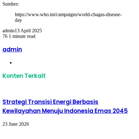
Sumber:
https://www.who.int/campaigns/world-chagas-disease-
day
admin
13 April 2025
76
1 minute read
Facebook
Twitter
LinkedIn
Share
Print
via
admin
Email
Website
Konten Terkait
Strategi Transisi Energi Berbasis
Kewilayahan Menuju Indonesia Emas 2045
23 June 2026