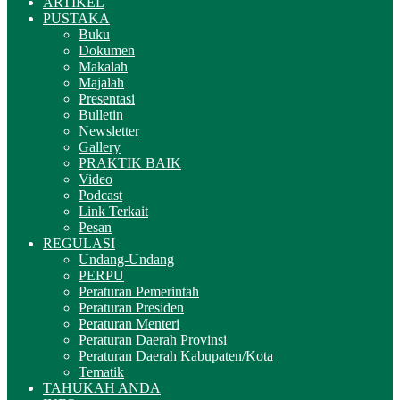
ARTIKEL
PUSTAKA
Buku
Dokumen
Makalah
Majalah
Presentasi
Bulletin
Newsletter
Gallery
PRAKTIK BAIK
Video
Podcast
Link Terkait
Pesan
REGULASI
Undang-Undang
PERPU
Peraturan Pemerintah
Peraturan Presiden
Peraturan Menteri
Peraturan Daerah Provinsi
Peraturan Daerah Kabupaten/Kota
Tematik
TAHUKAH ANDA