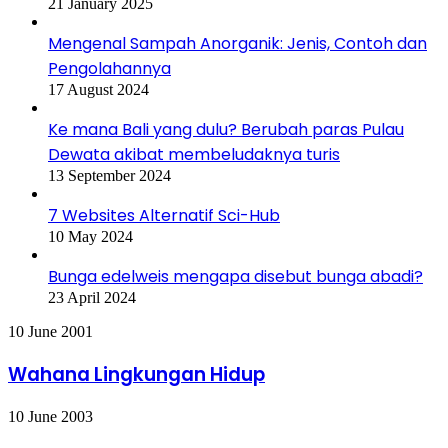
21 January 2025
Mengenal Sampah Anorganik: Jenis, Contoh dan
Pengolahannya
17 August 2024
Ke mana Bali yang dulu? Berubah paras Pulau
Dewata akibat membeludaknya turis
13 September 2024
7 Websites Alternatif Sci-Hub
10 May 2024
Bunga edelweis mengapa disebut bunga abadi?
23 April 2024
Wahana
10 June 2001
Lingkungan
Hidup
Wahana Lingkungan Hidup
Mercury
10 June 2003
Awareness