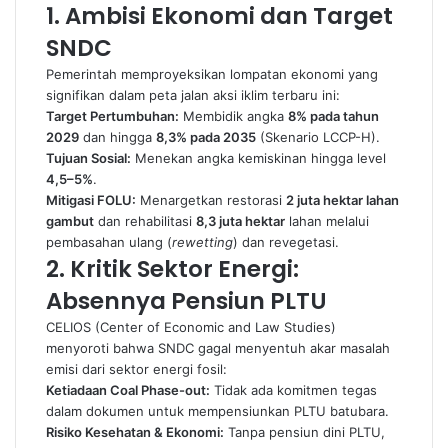
1. Ambisi Ekonomi dan Target
SNDC
Pemerintah memproyeksikan lompatan ekonomi yang
signifikan dalam peta jalan aksi iklim terbaru ini:
Target Pertumbuhan:
Membidik angka
8% pada tahun
2029
dan hingga
8,3% pada 2035
(Skenario LCCP-H).
Tujuan Sosial:
Menekan angka kemiskinan hingga level
4,5–5%
.
Mitigasi FOLU:
Menargetkan restorasi
2 juta hektar lahan
gambut
dan rehabilitasi
8,3 juta hektar
lahan melalui
pembasahan ulang (
rewetting
) dan revegetasi.
2. Kritik Sektor Energi:
Absennya Pensiun PLTU
CELIOS (Center of Economic and Law Studies)
menyoroti bahwa SNDC gagal menyentuh akar masalah
emisi dari sektor energi fosil:
Ketiadaan Coal Phase-out:
Tidak ada komitmen tegas
dalam dokumen untuk mempensiunkan PLTU batubara.
Risiko Kesehatan & Ekonomi:
Tanpa pensiun dini PLTU,