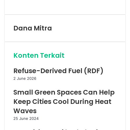
Facebook
Twitter
LinkedIn
Share
Print
via
Email
Dana Mitra
Konten Terkait
Refuse-Derived Fuel (RDF)
2 June 2026
Small Green Spaces Can Help
Keep Cities Cool During Heat
Waves
25 June 2024