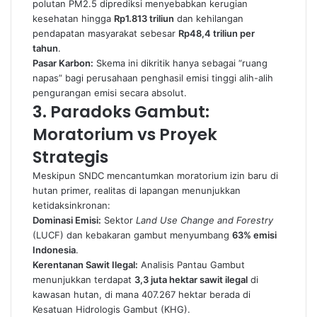
polutan PM2.5 diprediksi menyebabkan kerugian
kesehatan hingga
Rp1.813 triliun
dan kehilangan
pendapatan masyarakat sebesar
Rp48,4 triliun per
tahun
.
Pasar Karbon:
Skema ini dikritik hanya sebagai “ruang
napas” bagi perusahaan penghasil emisi tinggi alih-alih
pengurangan emisi secara absolut.
3. Paradoks Gambut:
Moratorium vs Proyek
Strategis
Meskipun SNDC mencantumkan moratorium izin baru di
hutan primer, realitas di lapangan menunjukkan
ketidaksinkronan:
Dominasi Emisi:
Sektor
Land Use Change and Forestry
(LUCF) dan kebakaran gambut menyumbang
63% emisi
Indonesia
.
Kerentanan Sawit Ilegal:
Analisis Pantau Gambut
menunjukkan terdapat
3,3 juta hektar sawit ilegal
di
kawasan hutan, di mana 407.267 hektar berada di
Kesatuan Hidrologis Gambut (KHG).