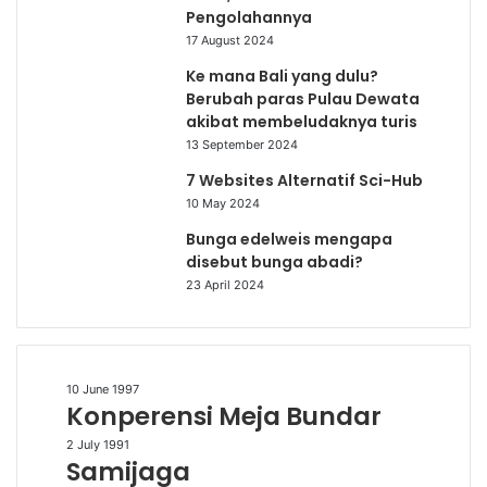
Pengolahannya
17 August 2024
Ke mana Bali yang dulu?
Berubah paras Pulau Dewata
akibat membeludaknya turis
13 September 2024
7 Websites Alternatif Sci-Hub
10 May 2024
Bunga edelweis mengapa
disebut bunga abadi?
23 April 2024
Konperensi
10 June 1997
Konperensi Meja Bundar
Meja
Bundar
Samijaga
2 July 1991
Samijaga