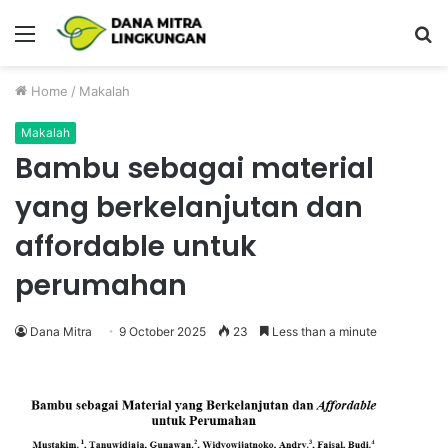
Menu
P
Home
/
Makalah
Makalah
Bambu sebagai material
yang berkelanjutan dan
affordable untuk
perumahan
Dana Mitra
9 October 2025
23
Less than a minute