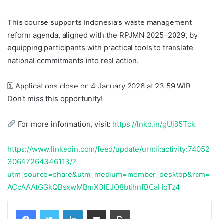
This course supports Indonesia’s waste management
reform agenda, aligned with the RPJMN 2025–2029, by
equipping participants with practical tools to translate
national commitments into real action.
🗓 Applications close on 4 January 2026 at 23.59 WIB.
Don’t miss this opportunity!
For more information, visit:
https://lnkd.in/gUj85Tck
https://www.linkedin.com/feed/update/urn:li:activity:74052
30647264346113/?
utm_source=share&utm_medium=member_desktop&rcm=
ACoAAAtGGkQBsxwMBmX3lEJO8btihnfBCaHqTz4
Facebook
Twitter
LinkedIn
Share via Email
Print