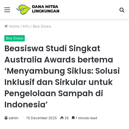
Menu
P
Home
/
Info
/
Bea Siswa
Bea Siswa
Beasiswa Studi Singkat
Australia Awards bertema
‘Menyambung Siklus: Solusi
Inklusif dan Sirkular untuk
Pengelolaan Sampah di
Indonesia’
admin
15 December 2025
29
1 minute read