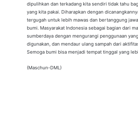
dipulihkan dan terkadang kita sendiri tidak tahu
yang kita pakai. Diharapkan dengan dicanangkannya
tergugah untuk lebih mawas dan bertanggung jaw
10 June 2000
Dana Bantuan Kecil
bumi. Masyarakat Indonesia sebagai bagian dari ma
sumberdaya dengan mengurangi penggunaan yang t
digunakan, dan mendaur ulang sampah dari aktifit
Semoga bumi bisa menjadi tempat tinggal yang lebi
(Maschun-DML)