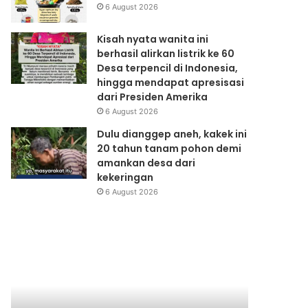
6 August 2026
Kisah nyata wanita ini
berhasil alirkan listrik ke 60
Desa terpencil di Indonesia,
hingga mendapat apresisasi
dari Presiden Amerika
6 August 2026
Dulu dianggep aneh, kakek ini
20 tahun tanam pohon demi
amankan desa dari
kekeringan
6 August 2026
Konperensi
KENAIKAN
Nasional
HARGA
Produksi
ELPIJI,
Bersih
KEBIJAKAN
UNTUK