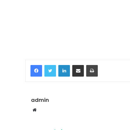
Temukan peta dengan kualitas terbaik u
Facebook
Twitter
LinkedIn
Share via Email
Print
admin
Website