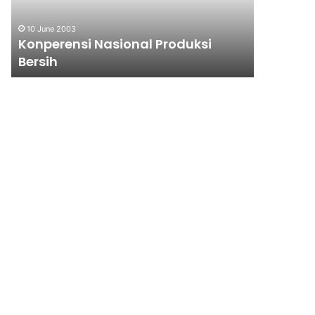
RAKYAT?
10 June 2003
15 January 
Konperensi Nasional Produksi
KENAIKA
Bersih
UNTUK 