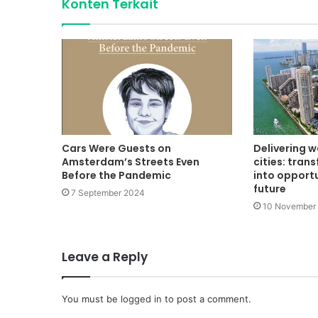
Konten Terkait
Cars Were Guests on
Delivering w
Amsterdam’s Streets Even
cities: tran
Before the Pandemic
into opportu
future
7 September 2024
10 November
Leave a Reply
You must be
logged in
to post a comment.