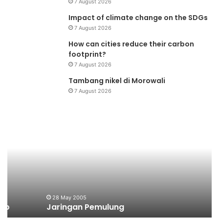
7 August 2026
Impact of climate change on the SDGs
7 August 2026
How can cities reduce their carbon
footprint?
7 August 2026
Tambang nikel di Morowali
7 August 2026
Jaringan
Pe
Pemulung
Bu
&
Ta
:
Ta
Ke
Pe
di
28 May 2005
Jaringan Pemulung
In