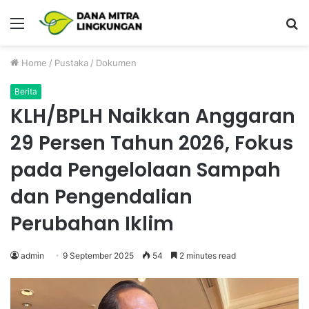
Menu
P
Home
/
Pustaka
/
Dokumen
Berita
KLH/BPLH Naikkan Anggaran
29 Persen Tahun 2026, Fokus
pada Pengelolaan Sampah
dan Pengendalian
Perubahan Iklim
admin
9 September 2025
54
2 minutes read