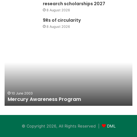
research scholarships 2027
8 August 2026
9Rs of circularity
8 August 2026
Mercury
Ku
Awareness
P
Program
ke
De
Su
Ka
10 June 2003
Mercury Awareness Program
© Copyright 2026, All Rights Reserved |
DML