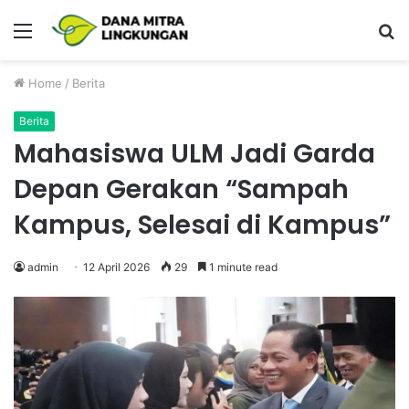
Menu
P
Home
/
Berita
Berita
Mahasiswa ULM Jadi Garda
Depan Gerakan “Sampah
Kampus, Selesai di Kampus”
admin
12 April 2026
29
1 minute read