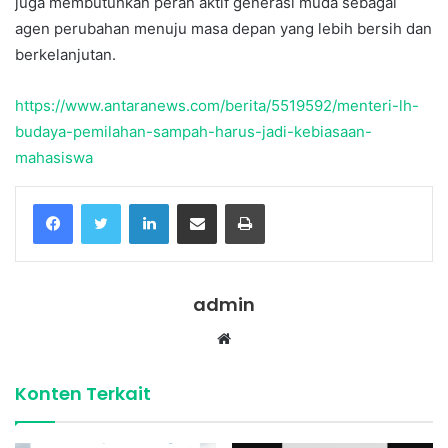
juga membutuhkan peran aktif generasi muda sebagai
agen perubahan menuju masa depan yang lebih bersih dan
berkelanjutan.
https://www.antaranews.com/berita/5519592/menteri-lh-
budaya-pemilahan-sampah-harus-jadi-kebiasaan-
mahasiswa
Facebook
Twitter
LinkedIn
Share via Email
Print
admin
Website
Konten Terkait