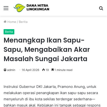
Menu
P
Home
/
Berita
Berita
Menangkap Ikan Sapu-
Sapu, Mengabaikan Akar
Masalah Sungai Jakarta
admin
16 April 2026
19
1 minute read
Instruksi Gubernur DKI Jakarta, Pramono Anung, untuk
melakukan operasi penangkapan ikan sapu-sapu secara
menyeluruh di ibu kota sekilas terdengar sederhana—
bahkan masuk akal. Kebijakan ini tampak sebagai respons