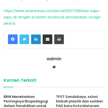
https://www.antaranews.com/berita/5527389/ikan-sapu-
sapu-di-tengah-problem-struktural-pencemaran-sungai-
jakarta
Facebook
Twitter
LinkedIn
Share via Email
Print
admin
Website
Konten Terkait
BRIN Menekankan
TPST Sandubaya, solusi
Pentingnya Ekopedagogi
limbah plastik dan sumber
dalam Pendidikan untuk
PAD baru Kota Mataram