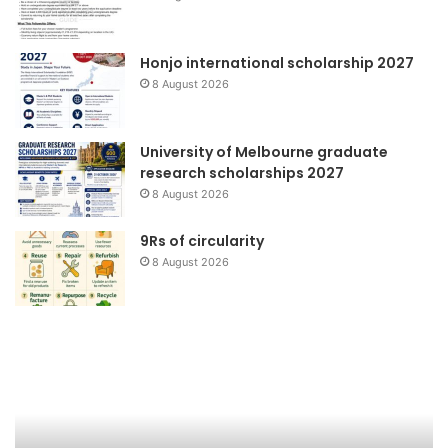
Honjo international scholarship 2027
8 August 2026
University of Melbourne graduate
research scholarships 2027
8 August 2026
9Rs of circularity
8 August 2026
Daur
Sw
Ulang
Limbah