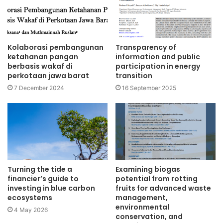
Kolaborasi pembangunan
Transparency of
ketahanan pangan
information and public
berbasis wakaf di
participation in energy
perkotaan jawa barat
transition
7 December 2024
16 September 2025
Turning the tide a
Examining biogas
financier’s guide to
potential from rotting
investing in blue carbon
fruits for advanced waste
ecosystems
management,
environmental
4 May 2026
conservation, and