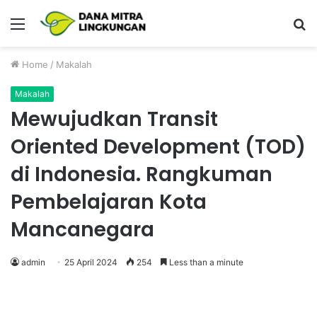
Menu
P
Home
/
Makalah
Makalah
Mewujudkan Transit
Oriented Development (TOD)
di Indonesia. Rangkuman
Pembelajaran Kota
Mancanegara
admin
25 April 2024
254
Less than a minute