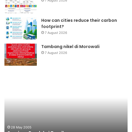
7 August 2026
How can cities reduce their carbon
footprint?
7 August 2026
Tambang nikel di Morowali
7 August 2026
Seminar
Da
Produksi
Ba
Bersih
Ke
28 May 2005