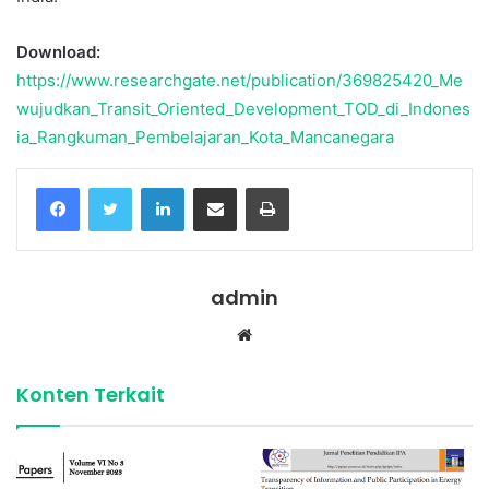
Download:
https://www.researchgate.net/publication/369825420_Me
wujudkan_Transit_Oriented_Development_TOD_di_Indones
ia_Rangkuman_Pembelajaran_Kota_Mancanegara
Facebook
Twitter
LinkedIn
Share via Email
Print
admin
Website
Konten Terkait