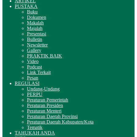
ARTIKEL
PUSTAKA
Buku
Dokumen
Makalah
Majalah
Presentasi
Bulletin
Newsletter
Gallery
PRAKTIK BAIK
Video
Podcast
Link Terkait
Pesan
REGULASI
Undang-Undang
PERPU
Peraturan Pemerintah
Peraturan Presiden
Peraturan Menteri
Peraturan Daerah Provinsi
Peraturan Daerah Kabupaten/Kota
Tematik
TAHUKAH ANDA