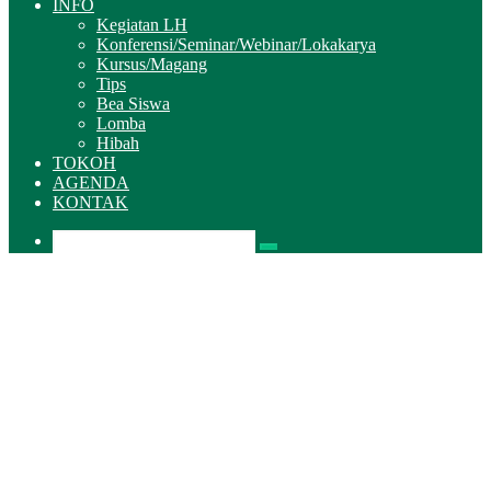
INFO
Kegiatan LH
Konferensi/Seminar/Webinar/Lokakarya
Kursus/Magang
Tips
Bea Siswa
Lomba
Hibah
TOKOH
AGENDA
KONTAK
Pencarian