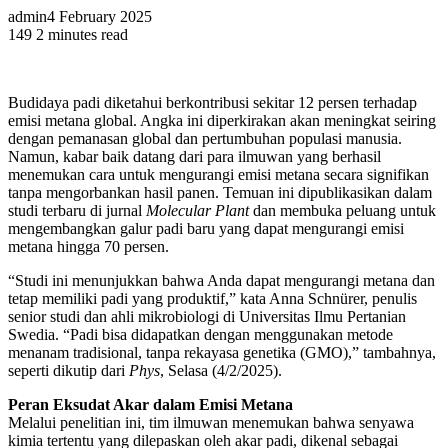
admin
4 February 2025
149
2 minutes read
Budidaya padi diketahui berkontribusi sekitar 12 persen terhadap
emisi metana global. Angka ini diperkirakan akan meningkat seiring
dengan pemanasan global dan pertumbuhan populasi manusia.
Namun, kabar baik datang dari para ilmuwan yang berhasil
menemukan cara untuk mengurangi emisi metana secara signifikan
tanpa mengorbankan hasil panen. Temuan ini dipublikasikan dalam
studi terbaru di jurnal
Molecular Plant
dan membuka peluang untuk
mengembangkan galur padi baru yang dapat mengurangi emisi
metana hingga 70 persen.
“Studi ini menunjukkan bahwa Anda dapat mengurangi metana dan
tetap memiliki padi yang produktif,” kata Anna Schnürer, penulis
senior studi dan ahli mikrobiologi di Universitas Ilmu Pertanian
Swedia. “Padi bisa didapatkan dengan menggunakan metode
menanam tradisional, tanpa rekayasa genetika (GMO),” tambahnya,
seperti dikutip dari
Phys
, Selasa (4/2/2025).
Peran Eksudat Akar dalam Emisi Metana
Melalui penelitian ini, tim ilmuwan menemukan bahwa senyawa
kimia tertentu yang dilepaskan oleh akar padi, dikenal sebagai