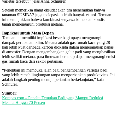
varietas tersebut,” jelas Anna Schnürer.
Setelah memeriksa ulang eksudat akar, tim menemukan bahwa
tanaman SUSIBA2 juga melepaskan lebih banyak etanol. Temuan
ini menunjukkan bahwa kombinasi senyawa kimia dan kondisi
tanah memengaruhi produksi metana.
Implikasi untuk Masa Depan
Temuan ini memiliki implikasi besar bagi upaya mengurangi
dampak perubahan iklim. Metana adalah gas rumah kaca yang 28
kali lebih kuat daripada karbon dioksida dalam memerangkap panas
di atmosfer. Dengan mengembangkan galur padi yang menghasilkan
lebih sedikit metana, para ilmuwan berharap dapat mengurangi emisi
gas rumah kaca dari sektor pertanian.
“Penelitian ini membuka jalan bagi pengembangan varietas padi
yang lebih ramah lingkungan tanpa mengorbankan produktivitas. Ini
adalah langkah penting menuju pertanian berkelanjutan,” kata
Schnürer.
Sumber:
Kompas.com – Peneliti Temukan Padi yang Mampu Reduksi
Metana Hingga 70 Persen
Temukan peta dengan kualitas terbaik untuk gambar
peta
indonesia
lengkap dengan provinsi.