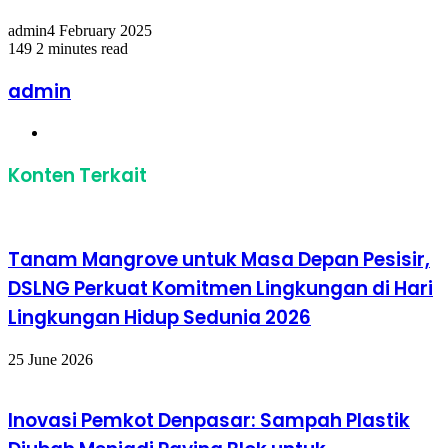
admin
4 February 2025
149
2 minutes read
Facebook
Twitter
LinkedIn
Share
Print
via
admin
Email
Website
Konten Terkait
Tanam Mangrove untuk Masa Depan Pesisir,
DSLNG Perkuat Komitmen Lingkungan di Hari
Lingkungan Hidup Sedunia 2026
25 June 2026
Inovasi Pemkot Denpasar: Sampah Plastik