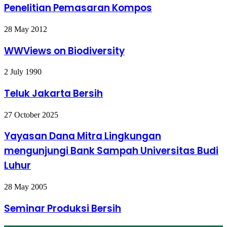
Kompos
Penelitian Pemasaran Kompos
WWViews
28 May 2012
on
Biodiversity
WWViews on Biodiversity
Teluk
2 July 1990
Jakarta
Bersih
Teluk Jakarta Bersih
Yayasan
27 October 2025
Dana
Mitra
Yayasan Dana Mitra Lingkungan
Lingkungan
mengunjungi Bank Sampah Universitas Budi
mengunjungi
Bank
Luhur
Sampah
Universitas
Seminar
28 May 2005
Budi
Produksi
Luhur
Bersih
Seminar Produksi Bersih