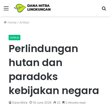
Menu
P
Home
/
Artikel
Artikel
Perlindungan
hutan dan
paradoks
kebijakan negara
Dana Mitra
18 June 2026
22
2 minutes read