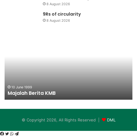
8 August 2026
9Rs of circularity
8 August 2026
Majalah
Sa
Berita
KMB
10 June 1999
Majalah Berita KMB
© Copyright 2026, All Rights Reserved |
DML
Facebook
Twitter
WhatsApp
Telegram