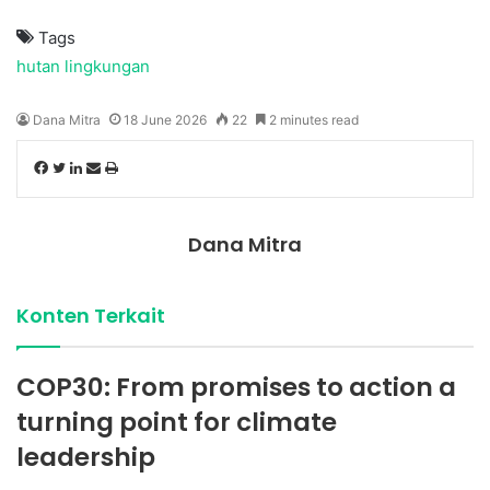
Tags
hutan
lingkungan
Dana Mitra
18 June 2026
22
2 minutes read
Facebook
Twitter
LinkedIn
Share
Print
via
Email
Dana Mitra
Konten Terkait
COP30: From promises to action a
turning point for climate
leadership