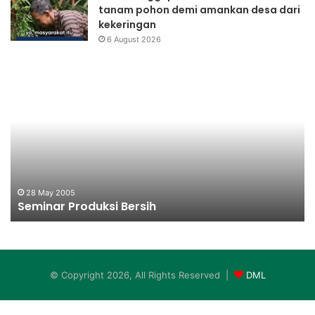
tanam pohon demi amankan desa dari
kekeringan
6 August 2026
Seminar
Me
Produksi
Aw
Bersih
Pr
28 May 2005
Seminar Produksi Bersih
© Copyright 2026, All Rights Reserved |
DML