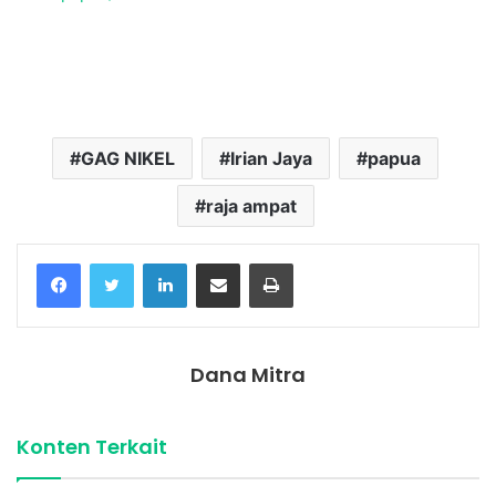
Temukan peta dengan kualitas terbaik untuk gambar
peta
indonesia
lengkap dengan provinsi.
GAG NIKEL
Irian Jaya
papua
raja ampat
Facebook
Twitter
LinkedIn
Share via Email
Print
Dana Mitra
Konten Terkait