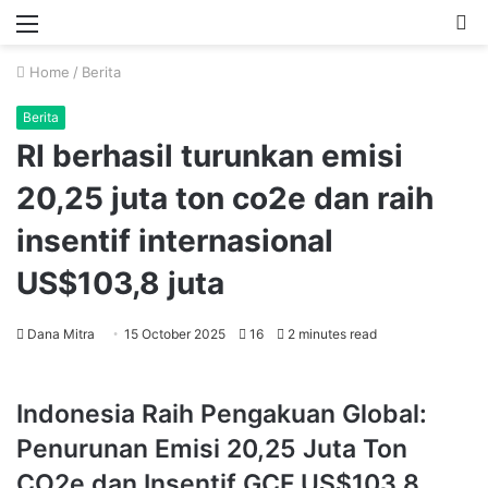
Menu
P
Home
/
Berita
Berita
RI berhasil turunkan emisi
20,25 juta ton co2e dan raih
insentif internasional
US$103,8 juta
Dana Mitra
15 October 2025
16
2 minutes read
Indonesia Raih Pengakuan Global:
Penurunan Emisi 20,25 Juta Ton
CO2e dan Insentif GCF US$103,8