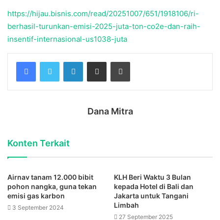
https://hijau.bisnis.com/read/20251007/651/1918106/ri-
berhasil-turunkan-emisi-2025-juta-ton-co2e-dan-raih-
insentif-internasional-us1038-juta
Facebook
Twitter
LinkedIn
Share via Email
Print
Dana Mitra
Konten Terkait
Airnav tanam 12.000 bibit
KLH Beri Waktu 3 Bulan
pohon nangka, guna tekan
kepada Hotel di Bali dan
emisi gas karbon
Jakarta untuk Tangani
Limbah
3 September 2024
27 September 2025