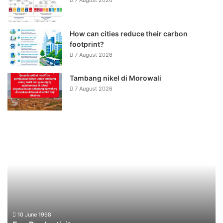
7 August 2026
How can cities reduce their carbon
footprint?
7 August 2026
Tambang nikel di Morowali
7 August 2026
Eco
Pa
Productivity
10 June 1998