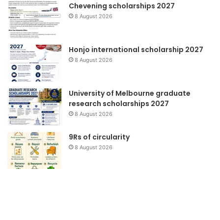
Chevening scholarships 2027
8 August 2026
Honjo international scholarship 2027
8 August 2026
University of Melbourne graduate
research scholarships 2027
8 August 2026
9Rs of circularity
8 August 2026
First
Ya
Earth
D
Run
Pe
Te