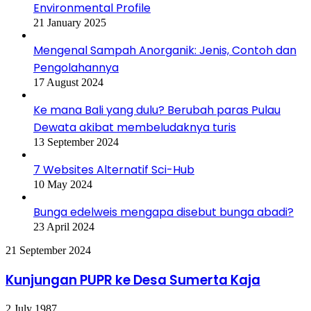
Environmental Profile
21 January 2025
Mengenal Sampah Anorganik: Jenis, Contoh dan
Pengolahannya
17 August 2024
Ke mana Bali yang dulu? Berubah paras Pulau
Dewata akibat membeludaknya turis
13 September 2024
7 Websites Alternatif Sci-Hub
10 May 2024
Bunga edelweis mengapa disebut bunga abadi?
23 April 2024
Kunjungan
21 September 2024
PUPR
ke
Kunjungan PUPR ke Desa Sumerta Kaja
Desa
Sumerta
Operation
2 July 1987