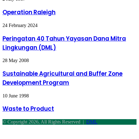
Kaja
Raleigh
Operation Raleigh
Peringatan
24 February 2024
40
Tahun
Peringatan 40 Tahun Yayasan Dana Mitra
Yayasan
Lingkungan (DML)
Dana
Mitra
Lingkungan
Sustainable
28 May 2008
(DML)
Agricultural
and
Sustainable Agricultural and Buffer Zone
Buffer
Development Program
Zone
Development
Program
Waste
10 June 1998
to
Product
Waste to Product
© Copyright 2026, All Rights Reserved |
DML
Back
to