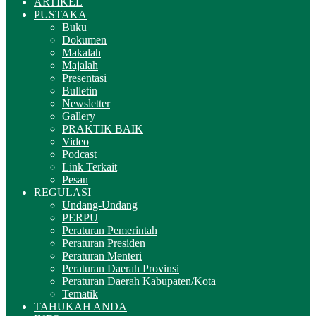
ARTIKEL
PUSTAKA
Buku
Dokumen
Makalah
Majalah
Presentasi
Bulletin
Newsletter
Gallery
PRAKTIK BAIK
Video
Podcast
Link Terkait
Pesan
REGULASI
Undang-Undang
PERPU
Peraturan Pemerintah
Peraturan Presiden
Peraturan Menteri
Peraturan Daerah Provinsi
Peraturan Daerah Kabupaten/Kota
Tematik
TAHUKAH ANDA