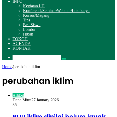
INFO
Kegiatan LH
Konferensi/Seminar/Webinar/Lokakarya
Kursus/Magang
Tips
Bea Siswa
Lomba
Hibah
TOKOH
AGENDA
KONTAK
Pencarian
Home
/
perubahan iklim
perubahan iklim
Artikel
Dana Mitra
27 January 2026
35
RUU iklim dinilai belum layak,