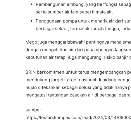
Hidup
Pembangunan embung, yang berfungsi sebaga
serta sumber air lain seperti mata air.
Penggunaan pompa untuk menarik air dari su
10 June 2002
berbagai sektor, termasuk rumah tangga, indus
Jaringan Perpustakaa
Lingkungan Hidup
Mego juga menggarisbawahi pentingnya manajemen 
dengan mengalirkan air dari penampungan langsung 
kebutuhan air tetapi juga mengurangi risiko banjir 
BRIN berkomitmen untuk terus mengembangkan penel
mendukung target-target nasional di bidang pengelo
hujan ditekankan sebagai solusi yang tidak hanya pr
mengatasi tantangan pasokan air di berbagai daera
sumber :
https://lestari.kompas.com/read/2024/03/14/08000