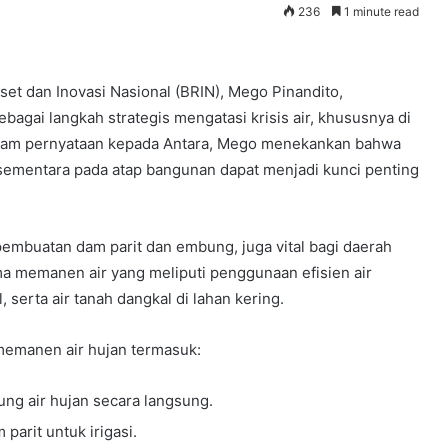
236
1 minute read
et dan Inovasi Nasional (BRIN), Mego Pinandito,
gai langkah strategis mengatasi krisis air, khususnya di
 Dalam pernyataan kepada Antara, Mego menekankan bahwa
mentara pada atap bangunan dapat menjadi kunci penting
pembuatan dam parit dan embung, juga vital bagi daerah
ma memanen air yang meliputi penggunaan efisien air
 serta air tanah dangkal di lahan kering.
memanen air hujan termasuk:
Penelitian
 air hujan secara langsung.
Pemasaran
parit untuk irigasi.
Kompos