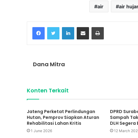
air
air huja
Facebook
Twitter
LinkedIn
Share via Email
Print
Dana Mitra
Konten Terkait
Jateng Perketat Perlindungan
DPRD Suraba
Hutan, Pemprov Siapkan Aturan
Sampah Tak 
Rehabilitasi Lahan Kritis
DLH Segera
1 June 2026
12 March 202