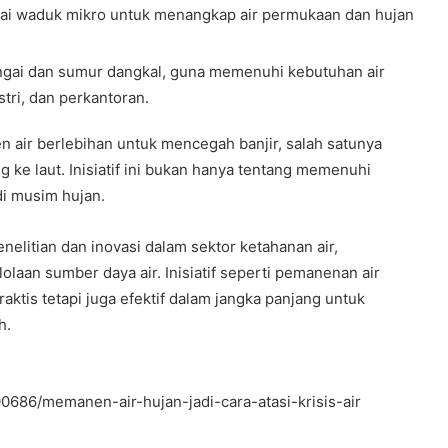
i waduk mikro untuk menangkap air permukaan dan hujan
ngai dan sumur dangkal, guna memenuhi kebutuhan air
tri, dan perkantoran.
n
10 June 2001
Penelitian Pemasaran Kompos
air berlebihan untuk mencegah banjir, salah satunya
ke laut. Inisiatif ini bukan hanya tentang memenuhi
di musim hujan.
itian dan inovasi dalam sektor ketahanan air,
laan sumber daya air. Inisiatif seperti pemanenan air
aktis tetapi juga efektif dalam jangka panjang untuk
h.
0686/memanen-air-hujan-jadi-cara-atasi-krisis-air