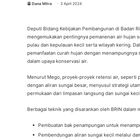
Dana Mitra
3 April 2024
Deputi Bidang Kebijakan Pembangunan di Badan Ris
mengemukakan pentingnya pemanenan air hujan seba
pulau dan kepulauan kecil serta wilayah kering.
pemanfaatan curah hujan dengan menampungnya se
dalam upaya konservasi air.
Menurut Mego, proyek-proyek retensi air, seperti 
dengan aliran sungai besar, menyusul strategi uta
permukaan dari limpasan langsung dan sungai kecil,
Berbagai teknik yang disarankan oleh BRIN dalam 
Jaringan
Pembuatan bak penampungan untuk menampung
Perpustakaan
Pembendungan aliran sungai kecil melalui dam 
Lingkungan