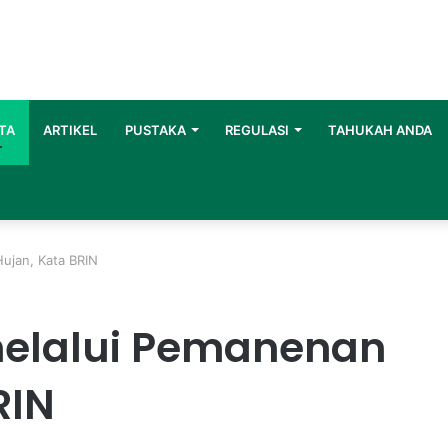
TA
ARTIKEL
PUSTAKA
REGULASI
TAHUKAH ANDA
Hujan, Kata BRIN
r melalui Pemanenan
RIN