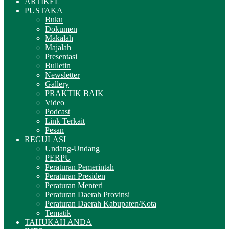
ARTIKEL
PUSTAKA
Buku
Dokumen
Makalah
Majalah
Presentasi
Bulletin
Newsletter
Gallery
PRAKTIK BAIK
Video
Podcast
Link Terkait
Pesan
REGULASI
Undang-Undang
PERPU
Peraturan Pemerintah
Peraturan Presiden
Peraturan Menteri
Peraturan Daerah Provinsi
Peraturan Daerah Kabupaten/Kota
Tematik
TAHUKAH ANDA