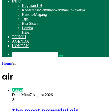
INFO
Kegiatan LH
Konferensi/Seminar/Webinar/Lokakarya
Kursus/Magang
Tips
Bea Siswa
Lomba
Hibah
TOKOH
AGENDA
KONTAK
Pencarian
Home
/
air
air
Artikel
Dana Mitra
7 August 2026
3
The most powerful air