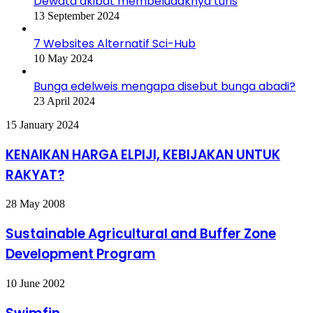
Dewata akibat membeludaknya turis
13 September 2024
7 Websites Alternatif Sci-Hub
10 May 2024
Bunga edelweis mengapa disebut bunga abadi?
23 April 2024
KENAIKAN
15 January 2024
HARGA
ELPIJI,
KENAIKAN HARGA ELPIJI, KEBIJAKAN UNTUK
KEBIJAKAN
RAKYAT?
UNTUK
RAKYAT?
Sustainable
28 May 2008
Agricultural
and
Sustainable Agricultural and Buffer Zone
Buffer
Development Program
Zone
Development
Program
Swimfin
10 June 2002