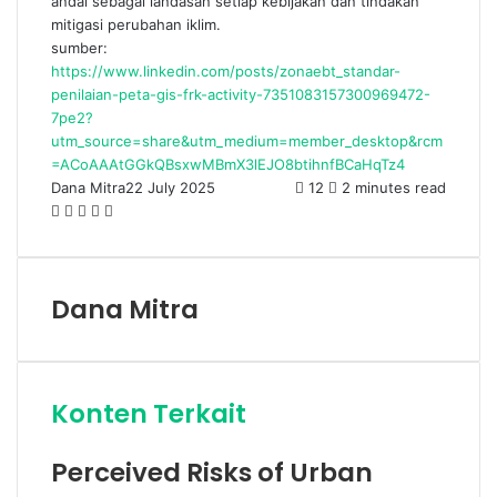
andal sebagai landasan setiap kebijakan dan tindakan
mitigasi perubahan iklim.
sumber:
https://www.linkedin.com/posts/zonaebt_standar-
penilaian-peta-gis-frk-activity-7351083157300969472-
7pe2?
utm_source=share&utm_medium=member_desktop&rcm
=ACoAAAtGGkQBsxwMBmX3lEJO8btihnfBCaHqTz4
Dana Mitra
22 July 2025
12
2 minutes read
Facebook
Twitter
LinkedIn
Share
Print
via
Email
Dana Mitra
Konten Terkait
Perceived Risks of Urban