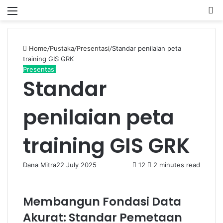
Menu
P
Home
/
Pustaka
/
Presentasi
/
Standar penilaian peta
training GIS GRK
Presentasi
Standar
penilaian peta
training GIS GRK
Dana Mitra
22 July 2025
12
2 minutes read
Membangun Fondasi Data
Akurat: Standar Pemetaan