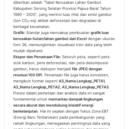
diberikan adalah “Tabel Kerusakan Lahan Gambut
Kabupaten Sorong Selatan Provinsi Papua Barat Tahun
1990 – 2020”, yang merinci luas (Ha) dan emisi gambut
(ton CO₂-eq) akibat deforestasi dan degradasi di
berbagai kecamatan.
Grafik:
Standar juga mencakup pembuatan
grafik luas
kerusakan hutan/lahan gambut dari
Excel
dengan ukuran
font 36, memungkinkan visualisasi tren data yang lebih
mudah dipahami.
Ekspor dan Penamaan File:
Seluruh peta, seperti peta
stok karbon, peta deforestasi, dan peta dekomposisi
gambut, harus diekspor menjadi
file JPEG dengan
resolusi 100 DPI
. Penamaan file juga harus konsisten,
mengikuti format seperti
A3_Nama Lengkap_PETA1,
A3_Nama Lengkap_PETA2, A3_Nama Lengkap_PETA3
.
Presisi dalam pemetaan dan analisis data ini sangat
fundamental untuk
memantau dampak lingkungan
secara akurat dan mendukung inisiatif energi
berkelanjutan
. Hal ini sejalan dengan fokus Zona EBT
(Energi Baru Terbarukan) pada pembangunan yang
ramah lingkungan, menegaskan pentingnya data yang