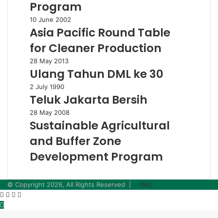
Program
Asia
10 June 2002
Asia Pacific Round Table
Pacific
Round
for Cleaner Production
Table
for
Ulang
28 May 2013
Cleaner
Ulang Tahun DML ke 30
Tahun
Production
DML
Teluk
2 July 1990
ke
Teluk Jakarta Bersih
Jakarta
30
Bersih
Sustainable
28 May 2008
Sustainable Agricultural
Agricultural
and
and Buffer Zone
Buffer
Zone
Development Program
Development
Program
© Copyright 2026, All Rights Reserved |
DML
Facebook
Twitter
WhatsApp
Telegram
Back
to