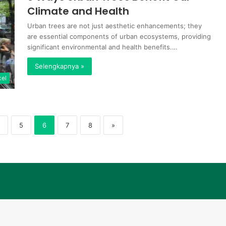
Climate and Health
Urban trees are not just aesthetic enhancements; they
are essential components of urban ecosystems, providing
significant environmental and health benefits.…
Selengkapnya »
kel
5
6
7
8
»