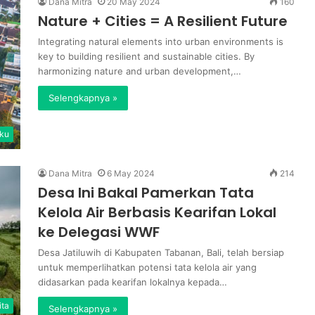
Dana Mitra
20 May 2024
160
Presiden
Nature + Cities = A Resilient Future
Republik
6 October 2025
Wakil Presiden Republik Indonesia
Indonesia
Integrating natural elements into urban environments is
periode
periode 2019-2024, Bapak KH.
key to building resilient and sustainable cities. By
2019-
harmonizing nature and urban development,…
Ma’ruf Amin meresmikan Pusat
2024,
Pembelajaran (Center of
Selengkapnya »
Bapak
Excellence) TOSS, DHYRECS, dan
KH.
h
Kompor Biomassa
Ma’ruf
ku
Amin
meresmikan
Pusat
Dana Mitra
6 May 2024
214
Pembelajaran
Desa Ini Bakal Pamerkan Tata
(Center
Kelola Air Berbasis Kearifan Lokal
of
ke Delegasi WWF
Excellence)
TOSS,
Desa Jatiluwih di Kabupaten Tabanan, Bali, telah bersiap
DHYRECS,
untuk memperlihatkan potensi tata kelola air yang
dan
didasarkan pada kearifan lokalnya kepada…
Kompor
ita
Biomassa
Selengkapnya »