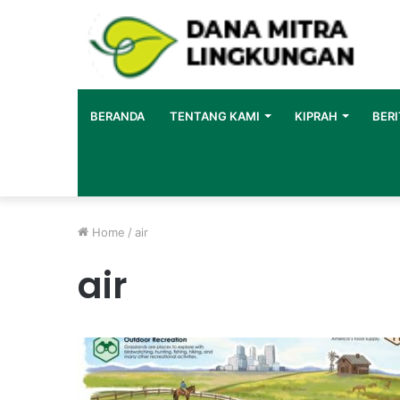
BERANDA
TENTANG KAMI
KIPRAH
BERI
Home
/
air
air