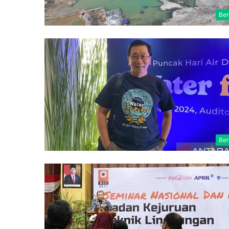
Ber
Ber