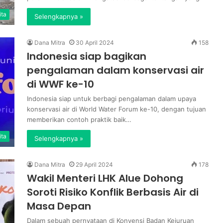
ita
Selengkapnya »
Dana Mitra
30 April 2024
158
Indonesia siap bagikan
pengalaman dalam konservasi air
di WWF ke-10
Indonesia siap untuk berbagi pengalaman dalam upaya
konservasi air di World Water Forum ke-10, dengan tujuan
memberikan contoh praktik baik…
ita
Selengkapnya »
Dana Mitra
29 April 2024
178
Wakil Menteri LHK Alue Dohong
Soroti Risiko Konflik Berbasis Air di
Masa Depan
Dalam sebuah pernyataan di Konvensi Badan Kejuruan