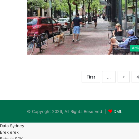
Arti
First
...
«
4
© Copyright 2026, All Rights Reserved |
DML
Data Sydney
Erek erek
Batavia SDK