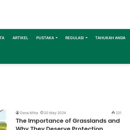
TA
ARTIKEL
PUSTAKA
REGULASI
TAHUKAH ANDA
Dana Mitra
20 May 2024
221
The Importance of Grasslands and
Why They Deserve Protection