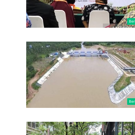
Ber
Ber