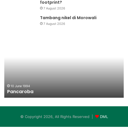
footprint?
7 August 2026
Tambang nikel di Morowali
7 August 2026
Pancaroba
Ko
Me
Bu
10 June 1994
Pancaroba
© Copyright 2026, All Rights Reserved |
DML