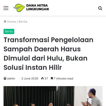
Menu
P
Home
/
Berita
Berita
Transformasi Pengelolaan
Sampah Daerah Harus
Dimulai dari Hulu, Bukan
Solusi Instan Hilir
admin
2 June 2026
37
7 minutes read