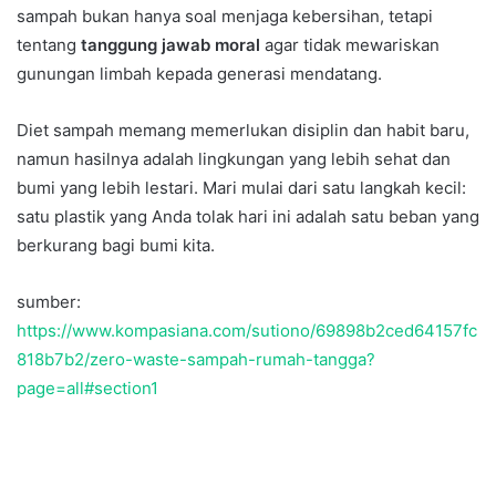
sampah bukan hanya soal menjaga kebersihan, tetapi
tentang
tanggung jawab moral
agar tidak mewariskan
gunungan limbah kepada generasi mendatang.
Diet sampah memang memerlukan disiplin dan habit baru,
namun hasilnya adalah lingkungan yang lebih sehat dan
bumi yang lebih lestari. Mari mulai dari satu langkah kecil:
satu plastik yang Anda tolak hari ini adalah satu beban yang
berkurang bagi bumi kita.
sumber:
https://www.kompasiana.com/sutiono/69898b2ced64157fc
818b7b2/zero-waste-sampah-rumah-tangga?
page=all#section1
Temukan peta dengan kualitas terbaik untuk gambar
peta
indonesia
lengkap dengan provinsi.