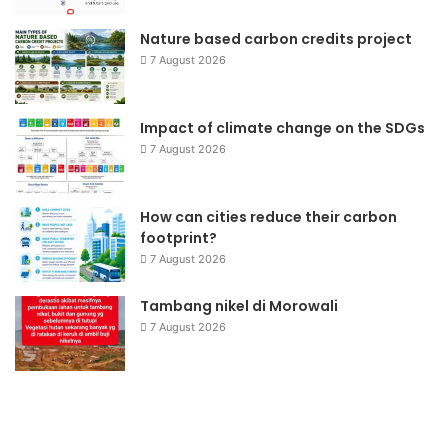
Nature based carbon credits project
7 August 2026
Impact of climate change on the SDGs
7 August 2026
How can cities reduce their carbon
footprint?
7 August 2026
Tambang nikel di Morowali
7 August 2026
Yayasan
Pe
Dana
Bu