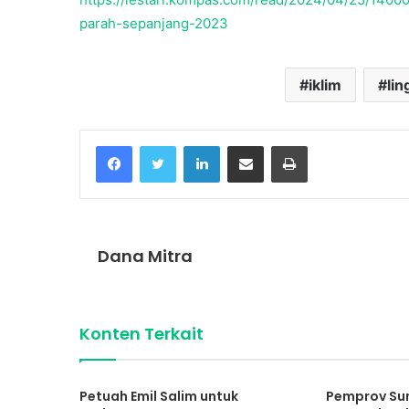
parah-sepanjang-2023
iklim
li
Facebook
Twitter
LinkedIn
Share via Email
Print
Dana Mitra
Konten Terkait
Petuah Emil Salim untuk
Pemprov Sum