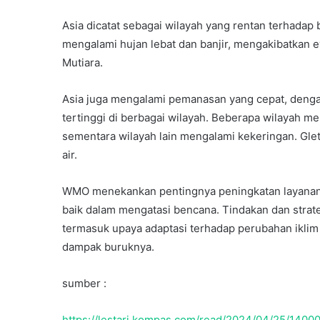
Asia dicatat sebagai wilayah yang rentan terhadap 
mengalami hujan lebat dan banjir, mengakibatkan ev
Menilik
Mutiara.
Manajemen
Pengetahuan
Asia juga mengalami pemanasan yang cepat, denga
Dana
tertinggi di berbagai wilayah. Beberapa wilayah m
Mitra
Lingkungan
sementara wilayah lain mengalami kekeringan. Gl
(MP-
air.
14 December 2025
DML)
Menilik Manajemen Pe
WMO menekankan pentingnya peningkatan layanan 
Dana Mitra Lingkunga
baik dalam mengatasi bencana. Tindakan dan strate
termasuk upaya adaptasi terhadap perubahan ikli
dampak buruknya.
sumber :
https://lestari.kompas.com/read/2024/04/25/1400