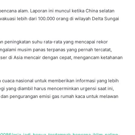
bencana alam. Laporan ini muncul ketika China selatan
akuasi lebih dari 100.000 orang di wilayah Delta Sungai
Samijaga
n peningkatan suhu rata-rata yang mencapai rekor
engalami musim panas terpanas yang pernah tercatat,
etser di Asia mencair dengan cepat, mengancam ketahanan
ngetahuan
2 July 1991
cuaca nasional untuk memberikan informasi yang lebih
n (MP-DML)
Samijaga
gi yang diambil harus mencerminkan urgensi saat ini,
m dan pengurangan emisi gas rumah kaca untuk melawan
00086/asia-jadi-benua-terdampak-bencana-iklim-paling-