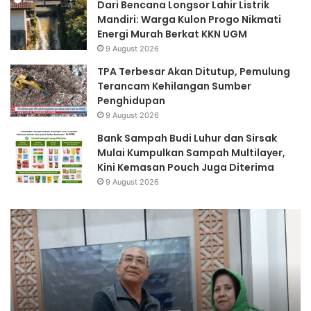
Dari Bencana Longsor Lahir Listrik
Mandiri: Warga Kulon Progo Nikmati
Energi Murah Berkat KKN UGM
9 August 2026
TPA Terbesar Akan Ditutup, Pemulung
Terancam Kehilangan Sumber
Penghidupan
9 August 2026
Bank Sampah Budi Luhur dan Sirsak
Mulai Kumpulkan Sampah Multilayer,
Kini Kemasan Pouch Juga Diterima
9 August 2026
Yayasan
Ze
DML
Wa
Perkenalkan
Teknologi
Olah
Sampah
di