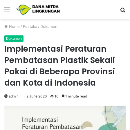
Menu
P
Home
/
Pustaka
/
Dokumen
Dokumen
Implementasi Peraturan
Pembatasan Plastik Sekali
Pakai di Beberapa Provinsi
dan Kota di Indonesia
admin
2 June 2026
16
1 minute read