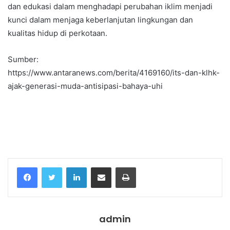
dan edukasi dalam menghadapi perubahan iklim menjadi
kunci dalam menjaga keberlanjutan lingkungan dan
kualitas hidup di perkotaan.
Sumber:
https://www.antaranews.com/berita/4169160/its-dan-klhk-
ajak-generasi-muda-antisipasi-bahaya-uhi
Temukan peta dengan kualitas terbaik untuk gambar
peta
indonesia
lengkap dengan provinsi.
Facebook
Twitter
LinkedIn
Share via Email
Print
admin