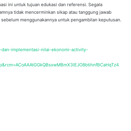
si ini untuk tujuan edukasi dan referensi. Segala
alamnya tidak mencerminkan sikap atau tanggung jawab
den sebelum menggunakannya untuk pengambilan keputusan.
28 May 2005
Jaringan Pemulung
-dan-implementasi-nilai-ekonomi-activity-
op&rcm=ACoAAAtGGkQBsxwMBmX3lEJO8btihnfBCaHqTz4