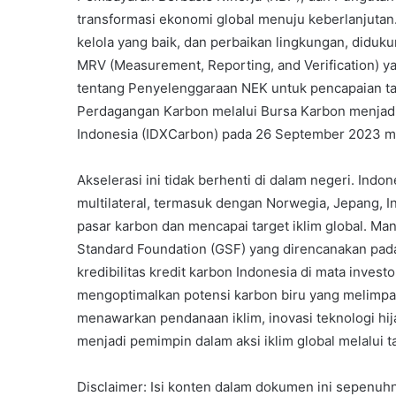
transformasi ekonomi global menuju keberlanjutan. 
kelola yang baik, dan perbaikan lingkungan, diduk
MRV (Measurement, Reporting, and Verification) ya
tentang Penyelenggaraan NEK untuk pencapaian t
Perdagangan Karbon melalui Bursa Karbon menjadi
Indonesia (IDXCarbon) pada 26 September 2023 me
Akselerasi ini tidak berhenti di dalam negeri. Indon
multilateral, termasuk dengan Norwegia, Jepang, 
pasar karbon dan mencapai target iklim global. M
Standard Foundation (GSF) yang direncanakan pada
kredibilitas kredit karbon Indonesia di mata invest
mengoptimalkan potensi karbon biru yang melimpa
Briket
menawarkan pendanaan iklim, inovasi teknologi hij
Kotoran
menjadi pemimpin dalam aksi iklim global melalui t
Sapi
Disclaimer: Isi konten dalam dokumen ini sepenu