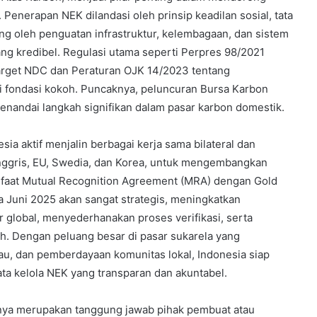
Penerapan NEK dilandasi oleh prinsip keadilan sosial, tata
ung oleh penguatan infrastruktur, kelembagaan, dan sistem
ng kredibel. Regulasi utama seperti Perpres 98/2021
arget NDC dan Peraturan OJK 14/2023 tentang
 fondasi kokoh. Puncaknya, peluncuran Bursa Karbon
nandai langkah signifikan dalam pasar karbon domestik.
esia aktif menjalin berbagai kerja sama bilateral dan
Inggris, EU, Swedia, dan Korea, untuk mengembangkan
anfaat Mutual Recognition Agreement (MRA) dengan Gold
 Juni 2025 akan sangat strategis, meningkatkan
or global, menyederhanakan proses verifikasi, serta
h. Dengan peluang besar di pasar sukarela yang
Jaringan
au, dan pemberdayaan komunitas lokal, Indonesia siap
Pemulung
ata kelola NEK yang transparan dan akuntabel.
hnya merupakan tanggung jawab pihak pembuat atau