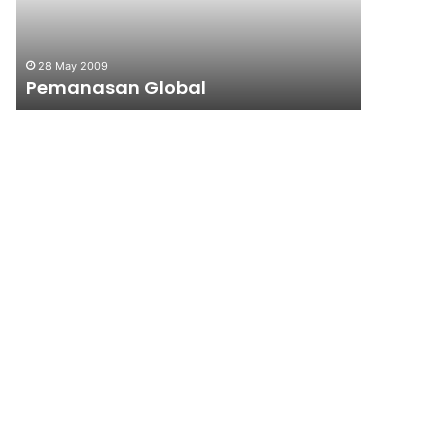
28 May 2009
28 May 201
Pemanasan Global
WWViews