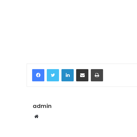
Temukan peta dengan kualitas terbaik u
Facebook
Twitter
LinkedIn
Share via Email
Print
admin
Website