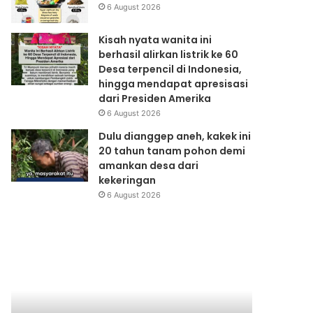
6 August 2026
Kisah nyata wanita ini
berhasil alirkan listrik ke 60
Desa terpencil di Indonesia,
hingga mendapat apresisasi
dari Presiden Amerika
6 August 2026
Dulu dianggep aneh, kakek ini
20 tahun tanam pohon demi
amankan desa dari
kekeringan
6 August 2026
Pemanasan
WWViews
Global
on
Biodiversity