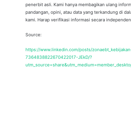
penerbit asli. Kami hanya membagikan ulang informa
pandangan, opini, atau data yang terkandung di d
kami. Harap verifikasi informasi secara indepen
10 June 2000
Briket Kotoran Sapi
Source:
https://www.linkedin.com/posts/zonaebt_kebijakan
7364838822670422017-JEkD/?
utm_source=share&utm_medium=member_deskt