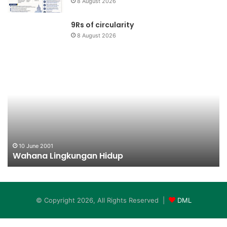
8 August 2026
9Rs of circularity
8 August 2026
Wahana
Ja
Lingkungan
Pe
Hidup
10 June 2001
Wahana Lingkungan Hidup
© Copyright 2026, All Rights Reserved |
DML