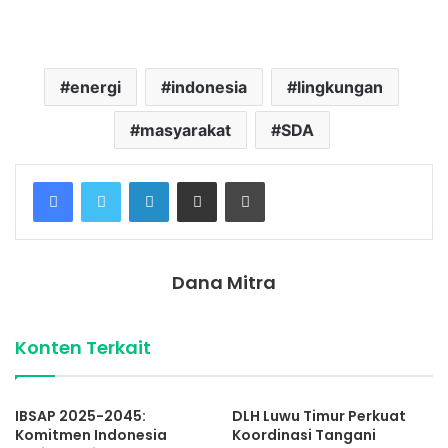
indonesia
lengkap dengan provinsi.
energi
indonesia
lingkungan
masyarakat
SDA
Facebook
Twitter
LinkedIn
Share via Email
Print
Dana Mitra
Konten Terkait
IBSAP 2025-2045:
DLH Luwu Timur Perkuat
Komitmen Indonesia
Koordinasi Tangani