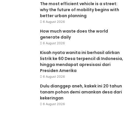
The most efficient vehicle is a street:
why the future of mobility begins with
better urban planning
6 August 2026
How much waste does the world
generate daily
6 August 2026
Kisah nyata wanita ini berhasil alirkan
listrik ke 60 Desa terpencil di Indonesia,
hingga mendapat apresisasi dari
Presiden Amerika
6 August 2026
Dulu dianggep aneh, kakek ini 20 tahun
tanam pohon demi amankan desa dari
kekeringan
6 August 2026
Pemanasan
Ze
Global
Wa