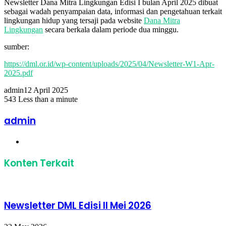
Newsletter Dana Mitra Lingkungan Edisi I bulan April 2025 dibuat
sebagai wadah penyampaian data, informasi dan pengetahuan terkait
lingkungan hidup yang tersaji pada website
Dana Mitra
Lingkungan
secara berkala dalam periode dua minggu.
sumber:
https://dml.or.id/wp-content/uploads/2025/04/Newsletter-W1-Apr-
2025.pdf
admin
12 April 2025
543
Less than a minute
Facebook
Twitter
LinkedIn
Share
Print
via
admin
Email
Website
Konten Terkait
Newsletter DML Edisi II Mei 2026