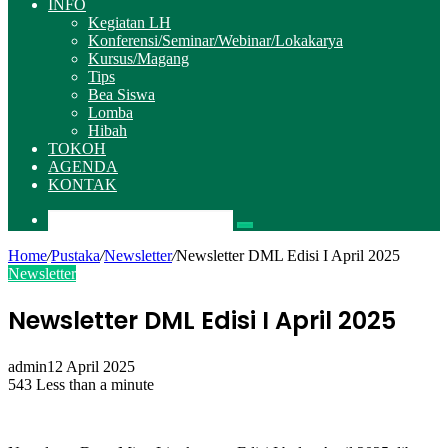
INFO
Kegiatan LH
Konferensi/Seminar/Webinar/Lokakarya
Kursus/Magang
Tips
Bea Siswa
Lomba
Hibah
TOKOH
AGENDA
KONTAK
Pencarian
Home
/
Pustaka
/
Newsletter
/
Newsletter DML Edisi I April 2025
Newsletter
Newsletter DML Edisi I April 2025
admin
12 April 2025
543
Less than a minute