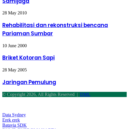
Samijaga
Rehabilitasi
28 May 2010
dan
rekonstruksi
Rehabilitasi dan rekonstruksi bencana
bencana
Pariaman Sumbar
Pariaman
Sumbar
Briket
10 June 2000
Kotoran
Sapi
Briket Kotoran Sapi
Jaringan
28 May 2005
Pemulung
Jaringan Pemulung
© Copyright 2026, All Rights Reserved |
DML
Facebook
Twitter
WhatsApp
Telegram
Back
to
top
Data Sydney
button
Erek erek
Batavia SDK