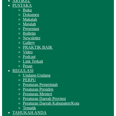
ARTIKEL
PUSTAKA
Buku
Dokumen
Makalah
Majalah
Presentasi
Bulletin
Newsletter
Gallery
PRAKTIK BAIK
Video
Podcast
Link Terkait
Pesan
REGULASI
Undang-Undang
PERPU
Peraturan Pemerintah
Peraturan Presiden
Peraturan Menteri
Peraturan Daerah Provinsi
Peraturan Daerah Kabupaten/Kota
Tematik
TAHUKAH ANDA