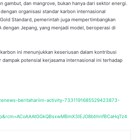
han gambut, dan mangrove, bukan hanya dari sektor energi.
bencana Pariaman Sumbar
dengan organisasi standar karbon internasional
 Gold Standard, pemerintah juga mempertimbangkan
A dengan Jepang, yang menjadi model, beroperasi di
arbon ini menunjukkan keseriusan dalam kontribusi
r dampak potensial kerjasama internasional ini terhadap
zenews-beritahariini-activity-7331191685529423873-
op&rcm=ACoAAAtGGkQBsxwMBmX3lEJO8btihnfBCaHqTz4