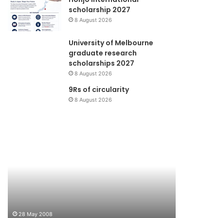
scholarship 2027
8 August 2026
University of Melbourne
graduate research
scholarships 2027
8 August 2026
9Rs of circularity
8 August 2026
Change
Pancaroba
Plastic
Bag
28 May 2008
10 June 199