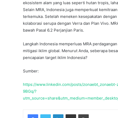
ekosistem alam yang luas seperti hutan tropis, la
Bersih
Selain MRA, Indonesia juga memperkuat kemitraan 
terkemuka. Setelah meneken kesepakatan dengan
kolaborasi serupa dengan Verra dan Plan Vivo. MR
bawah Pasal 6.2 Perjanjian Paris.
Langkah Indonesia memperluas MRA perdagangan k
mitigasi iklim global. Menurut Anda, seberapa besa
pencapaian target iklim Indonesia?
Sumber:
https://www.linkedin.com/posts/zonaebt_zonaebt-
9BGq/?
utm_source=share&utm_medium=member_deskt
Facebook
Twitter
LinkedIn
Share via Email
Print