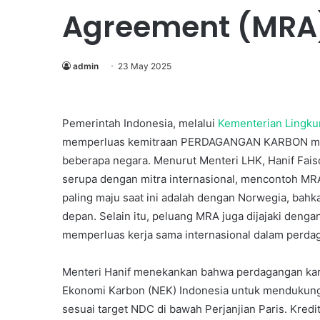
Agreement (MRA
admin
23 May 2025
Pemerintah Indonesia, melalui
Kementerian Lingku
memperluas kemitraan PERDAGANGAN KARBON mela
beberapa negara. Menurut Menteri LHK, Hanif Fai
serupa dengan mitra internasional, mencontoh MR
Konperensi
paling maju saat ini adalah dengan Norwegia, bahk
Nasional
depan. Selain itu, peluang MRA juga dijajaki denga
Produksi
memperluas kerja sama internasional dalam perda
Bersih
Menteri Hanif menekankan bahwa perdagangan kar
Ekonomi Karbon (NEK) Indonesia untuk mendukung
10 June 2003
sesuai target NDC di bawah Perjanjian Paris. Kred
Konperensi Nasional P