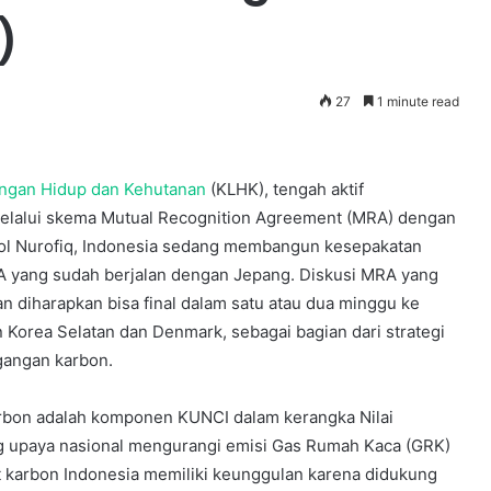
)
27
1 minute read
ngan Hidup dan Kehutanan
(KLHK), tengah aktif
lui skema Mutual Recognition Agreement (MRA) dengan
sol Nurofiq, Indonesia sedang membangun kesepakatan
A yang sudah berjalan dengan Jepang. Diskusi MRA yang
Rehabilitasi
an diharapkan bisa final dalam satu atau dua minggu ke
dan
n Korea Selatan dan Denmark, sebagai bagian dari strategi
rekonstruksi
gangan karbon.
bencana
Pariaman
Sumbar
bon adalah komponen KUNCI dalam kerangka Nilai
 upaya nasional mengurangi emisi Gas Rumah Kaca (GRK)
28 May 2010
it karbon Indonesia memiliki keunggulan karena didukung
roduksi
Rehabilitasi dan rekonstruksi