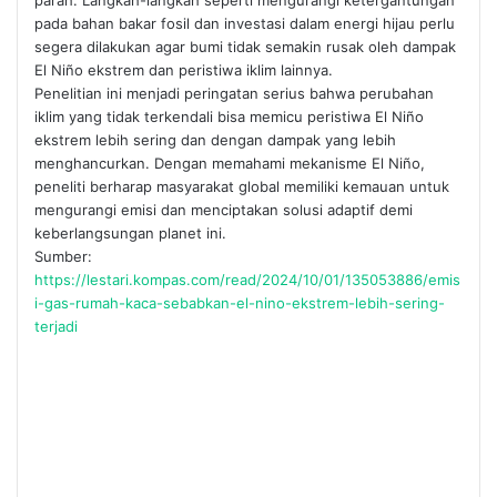
pada bahan bakar fosil dan investasi dalam energi hijau perlu
segera dilakukan agar bumi tidak semakin rusak oleh dampak
El Niño ekstrem dan peristiwa iklim lainnya.
Penelitian ini menjadi peringatan serius bahwa perubahan
iklim yang tidak terkendali bisa memicu peristiwa El Niño
ekstrem lebih sering dan dengan dampak yang lebih
menghancurkan. Dengan memahami mekanisme El Niño,
peneliti berharap masyarakat global memiliki kemauan untuk
mengurangi emisi dan menciptakan solusi adaptif demi
keberlangsungan planet ini.
Sumber:
https://lestari.kompas.com/read/2024/10/01/135053886/emis
i-gas-rumah-kaca-sebabkan-el-nino-ekstrem-lebih-sering-
terjadi
Temukan peta dengan kualitas terbaik untuk gambar
peta
indonesia
lengkap dengan provinsi.