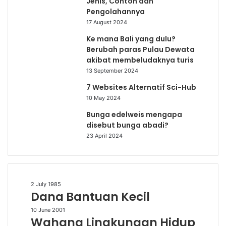
Jenis, Contoh dan
Pengolahannya
17 August 2024
Ke mana Bali yang dulu?
Berubah paras Pulau Dewata
akibat membeludaknya turis
13 September 2024
7 Websites Alternatif Sci-Hub
10 May 2024
Bunga edelweis mengapa
disebut bunga abadi?
23 April 2024
Dana
2 July 1985
Dana Bantuan Kecil
Bantuan
Kecil
Wahana
10 June 2001
Wahana Lingkungan Hidup
Lingkungan