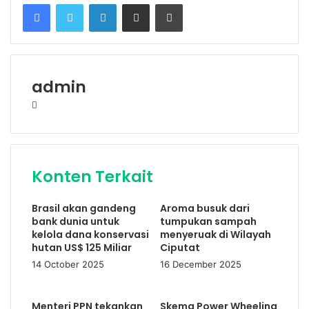
Facebook
Twitter
LinkedIn
Share via Email
Print
admin
Website
Konten Terkait
Brasil akan gandeng
Aroma busuk dari
bank dunia untuk
tumpukan sampah
kelola dana konservasi
menyeruak di Wilayah
hutan US$ 125 Miliar
Ciputat
14 October 2025
16 December 2025
Menteri PPN tekankan
Skema Power Wheeling