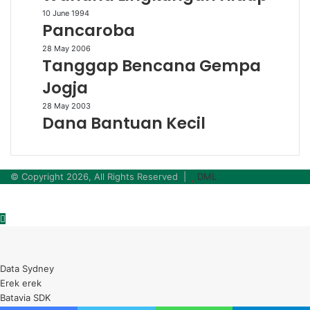
Hidup
Pancaroba
10 June 1994
Pancaroba
Tanggap
28 May 2006
Tanggap Bencana Gempa
Bencana
Gempa
Jogja
Jogja
Dana
28 May 2003
Dana Bantuan Kecil
Bantuan
Kecil
© Copyright 2026, All Rights Reserved |
DML
Back
to
top
button
Data Sydney
Erek erek
Batavia SDK