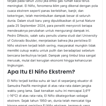
terjadi pada tahun 2050 jika emisi gas rumah kaca terus
meningkat. El Niño, fenomena iklim yang dikenal dengan pola
cuaca ekstrem seperti panas berlebihan, banjir, dan
kekeringan, telah menimbulkan dampak besar di seluruh
dunia. Dalam studi baru yang dipublikasikan di jurnal
Nature
pada 25 September 2024, para peneliti menyoroti betapa
mendesaknya perubahan untuk mengurangi dampak ini.
Pedro DiNezio, salah satu penulis utama studi dari University
of Colorado Boulder, menjelaskan bahwa jika peristiwa El
Niño ekstrem terjadi lebih sering, masyarakat mungkin tidak
memiliki cukup waktu untuk pulih dan beradaptasi sebelum
bencana berikutnya terjadi. Dampak yang timbul bisa sangat
merusak, mulai dari kerugian ekonomi hingga kehancuran
lingkungan.
Apa Itu El Niño Ekstrem?
El Niño terjadi ketika suhu air laut di sepanjang ekuator di
Samudra Pasifik meningkat di atas rata-rata dalam jangka
waktu yang lama. Saat kenaikan suhu ini mencapai 3,6°F
(-16°C) di atas rata-rata, El Niño dikategorikan sebagai
ekstrem. Sejak tahun 1950-an, dunia telah mencatat tiga
hingga empat peristiwa El Niño ekstrem, termasuk yang