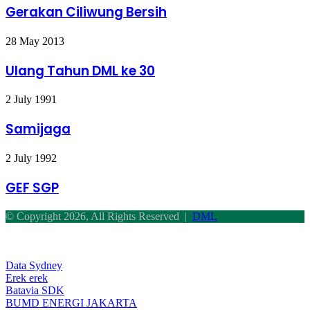
Bersih
Gerakan Ciliwung Bersih
Ulang
28 May 2013
Tahun
DML
Ulang Tahun DML ke 30
ke
30
Samijaga
2 July 1991
Samijaga
GEF
2 July 1992
SGP
GEF SGP
© Copyright 2026, All Rights Reserved |
DML
Facebook
Twitter
WhatsApp
Telegram
Back
to
top
Data Sydney
button
Erek erek
Batavia SDK
BUMD ENERGI JAKARTA