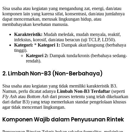
Sisa usaha atau kegiatan yang mengandung zat, energi, dan/atau
komponen lain yang karena sifat, konsentrasi, dan/atau jumlahnya
dapat mencemarkan, merusak lingkungan hidup, atau
membahayakan kesehatan manusia.
Karakteristik:
Mudah meledak, mudah menyala, reaktif,
infeksius, korosif, dan/atau beracun (uji TCLP, LD50).
Kategori:
*
Kategori 1:
Dampak akut/langsung (berbahaya
tinggi).
Kategori 2:
Dampak tunda/kronis (berbahaya sedang-
rendah).
2. Limbah Non-B3 (Non-Berbahaya)
Sisa usaha atau kegiatan yang tidak memiliki karakteristik B3.
Namun, perlu dicatat adanya
Limbah Non-B3 Terdaftar
(seperti
Fly Ash
atau
Bottom Ash
dari proses tertentu yang telah dikeluarkan
dari daftar B3) yang tetap memerlukan standar pengelolaan khusus
agar tidak mencemari lingkungan.
Komponen Wajib dalam Penyusunan Rintek
Penyusunan Rincian Teknis bukan sekadar formalitas, melainkan