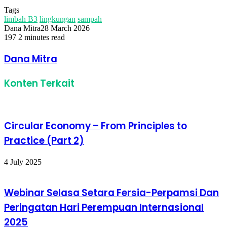
Tags
limbah B3
lingkungan
sampah
Dana Mitra
28 March 2026
197
2 minutes read
Facebook
Twitter
LinkedIn
Share
Print
via
Dana Mitra
Email
Konten Terkait
Circular Economy – From Principles to
Practice (Part 2)
4 July 2025
Webinar Selasa Setara Fersia-Perpamsi Dan
Peringatan Hari Perempuan Internasional
2025