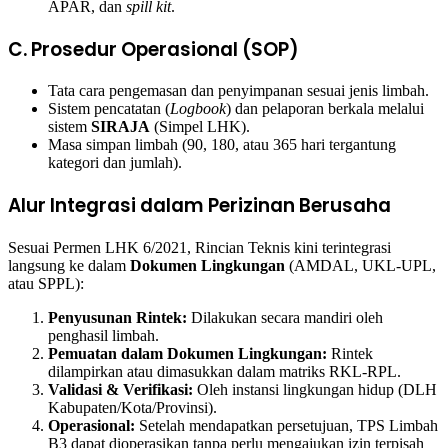
APAR, dan
spill kit
.
C. Prosedur Operasional (SOP)
Tata cara pengemasan dan penyimpanan sesuai jenis limbah.
Sistem pencatatan (
Logbook
) dan pelaporan berkala melalui
sistem
SIRAJA
(Simpel LHK).
Masa simpan limbah (90, 180, atau 365 hari tergantung
kategori dan jumlah).
Alur Integrasi dalam Perizinan Berusaha
Sesuai Permen LHK 6/2021, Rincian Teknis kini terintegrasi
langsung ke dalam
Dokumen Lingkungan
(AMDAL, UKL-UPL,
atau SPPL):
Penyusunan Rintek:
Dilakukan secara mandiri oleh
penghasil limbah.
Pemuatan dalam Dokumen Lingkungan:
Rintek
dilampirkan atau dimasukkan dalam matriks RKL-RPL.
Validasi & Verifikasi:
Oleh instansi lingkungan hidup (DLH
Kabupaten/Kota/Provinsi).
Operasional:
Setelah mendapatkan persetujuan, TPS Limbah
B3 dapat dioperasikan tanpa perlu mengajukan izin terpisah