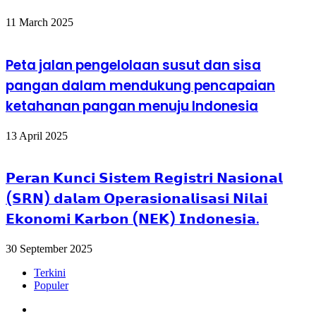
11 March 2025
Peta jalan pengelolaan susut dan sisa
pangan dalam mendukung pencapaian
ketahanan pangan menuju Indonesia
13 April 2025
𝗣𝗲𝗿𝗮𝗻 𝗞𝘂𝗻𝗰𝗶 𝗦𝗶𝘀𝘁𝗲𝗺 𝗥𝗲𝗴𝗶𝘀𝘁𝗿𝗶 𝗡𝗮𝘀𝗶𝗼𝗻𝗮𝗹
(𝗦𝗥𝗡) 𝗱𝗮𝗹𝗮𝗺 𝗢𝗽𝗲𝗿𝗮𝘀𝗶𝗼𝗻𝗮𝗹𝗶𝘀𝗮𝘀𝗶 𝗡𝗶𝗹𝗮𝗶
𝗘𝗸𝗼𝗻𝗼𝗺𝗶 𝗞𝗮𝗿𝗯𝗼𝗻 (𝗡𝗘𝗞) 𝗜𝗻𝗱𝗼𝗻𝗲𝘀𝗶𝗮.
30 September 2025
Terkini
Populer