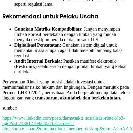
seperti regulasi lama.
Rekomendasi untuk Pelaku Usaha
Gunakan Matriks Kompatibilitas:
Jangan menyimpan
limbah korosif berdekatan dengan limbah yang mudah
menyala meskipun berada di dalam satu TPS.
Digitalisasi Pencatatan:
Gunakan sistem digital untuk
memantau masa simpan agar tidak melebihi ambang batas
regulasi.
Audit Internal Berkala:
Pastikan manifest elektronik
(
Festronik
) selalu sesuai dengan jumlah limbah yang keluar
dari lokasi.
Penyusunan Rintek yang presisi adalah investasi untuk
meminimalisir risiko hukum dan lingkungan. Dengan merujuk pada
Permen LHK 6/2021, perusahaan Anda bergerak menuju tata kelola
lingkungan yang
transparan, akuntabel, dan berkelanjutan.
sumber:
https://www.linkedin.com/posts/darmasakti_sosialisasi-rintek-lb3-
ugcPost-7438121092403163136-eet-?
utm_source=share&utm_medium=member_desktop&rcm=ACoA