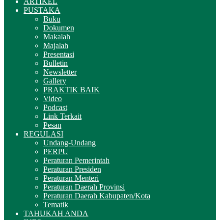
ARTIKEL
PUSTAKA
Buku
Dokumen
Makalah
Majalah
Presentasi
Bulletin
Newsletter
Gallery
PRAKTIK BAIK
Video
Podcast
Link Terkait
Pesan
REGULASI
Undang-Undang
PERPU
Peraturan Pemerintah
Peraturan Presiden
Peraturan Menteri
Peraturan Daerah Provinsi
Peraturan Daerah Kabupaten/Kota
Tematik
TAHUKAH ANDA