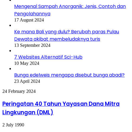
Mengenal Sampah Anorganik: Jenis, Contoh dan
Pengolahannya
17 August 2024
Ke mana Bali yang dulu? Berubah paras Pulau
Dewata akibat membeludaknya turis
13 September 2024
7 Websites Alternatif Sci-Hub
10 May 2024
Bunga edelweis mengapa disebut bunga abadi?
23 April 2024
Peringatan
24 February 2024
40
Tahun
Peringatan 40 Tahun Yayasan Dana Mitra
Yayasan
Lingkungan (DML)
Dana
Mitra
Lingkungan
Gerakan
2 July 1990
(DML)
Ciliwung