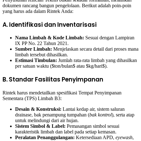
dokumen rancang bangun pengelolaan. Berikut adalah poin-poin
yang harus ada dalam Rintek Anda:
A. Identifikasi dan Inventarisasi
Nama Limbah & Kode Limbah:
Sesuai dengan Lampiran
IX PP No. 22 Tahun 2021.
Sumber Limbah:
Menjelaskan secara detail dari proses mana
limbah tersebut dihasilkan.
Estimasi Timbulan:
Jumlah rata-rata limbah yang dihasilkan
per satuan waktu ($ton/bulan$ atau $kg/hari$).
B. Standar Fasilitas Penyimpanan
Rintek harus mendetailkan spesifikasi Tempat Penyimpanan
Sementara (TPS) Limbah B3:
Desain & Konstruksi:
Lantai kedap air, sistem saluran
drainase, bak penampung tumpahan (
bak kontrol
), serta atap
untuk melindungi dari air hujan.
Sistem Simbol & Label:
Pemasangan simbol sesuai
karakteristik limbah dan label pada setiap kemasan.
Peralatan Penanggulangan:
Ketersediaan APD,
eyewash
,