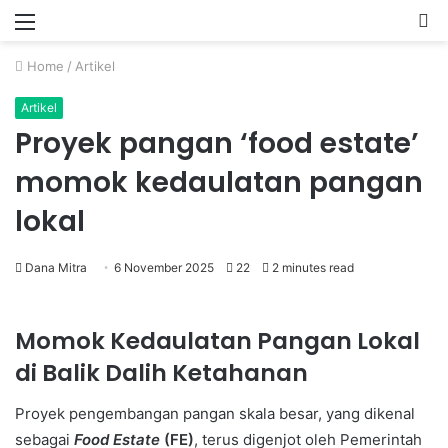
Menu
P
Home
/
Artikel
Artikel
Proyek pangan ‘food estate’
momok kedaulatan pangan
lokal
Dana Mitra
6 November 2025
22
2 minutes read
Momok Kedaulatan Pangan Lokal
di Balik Dalih Ketahanan
Proyek pengembangan pangan skala besar, yang dikenal
sebagai
Food Estate
(FE)
, terus digenjot oleh Pemerintah