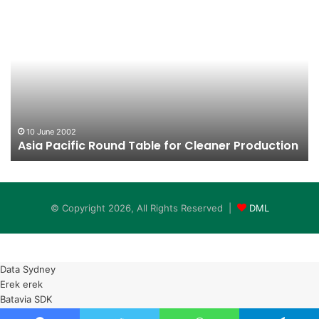
Asia
Pe
Pacific
Pe
Round
K
Table
for
Cleaner
Production
10 June 2002
Asia Pacific Round Table for Cleaner Production
© Copyright 2026, All Rights Reserved |
DML
Data Sydney
Erek erek
Batavia SDK
BUMD ENERGI JAKARTA