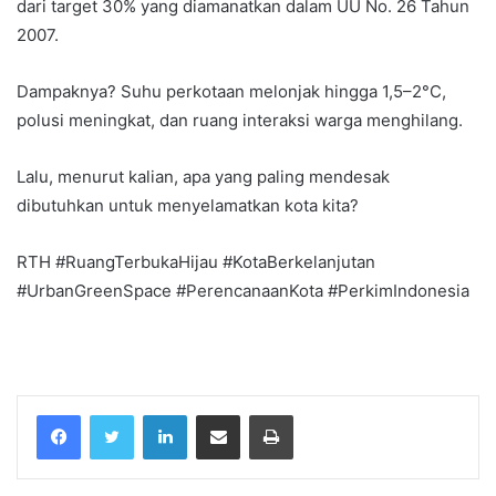
dari target 30% yang diamanatkan dalam UU No. 26 Tahun
2007.
Dampaknya? Suhu perkotaan melonjak hingga 1,5–2°C,
polusi meningkat, dan ruang interaksi warga menghilang.
Lalu, menurut kalian, apa yang paling mendesak
dibutuhkan untuk menyelamatkan kota kita?
RTH #RuangTerbukaHijau #KotaBerkelanjutan
#UrbanGreenSpace #PerencanaanKota #PerkimIndonesia
Facebook
Twitter
LinkedIn
Share via Email
Print