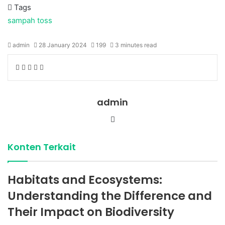
Tags
sampah
toss
admin
28 January 2024
199
3 minutes read
Facebook
Twitter
LinkedIn
Share
Print
via
Email
admin
Website
Konten Terkait
Habitats and Ecosystems:
Understanding the Difference and
Their Impact on Biodiversity