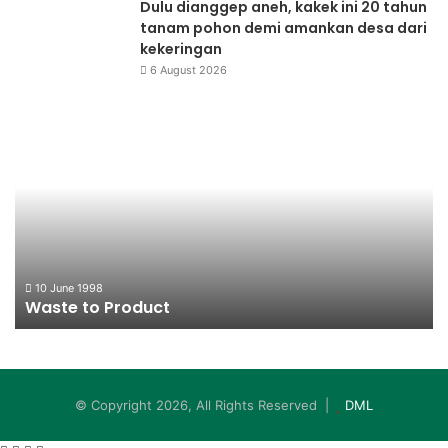
Dulu dianggep aneh, kakek ini 20 tahun
tanam pohon demi amankan desa dari
kekeringan
6 August 2026
Waste
Da
to
Ul
Product
Li
10 June 1998
Waste to Product
© Copyright 2026, All Rights Reserved |
DML