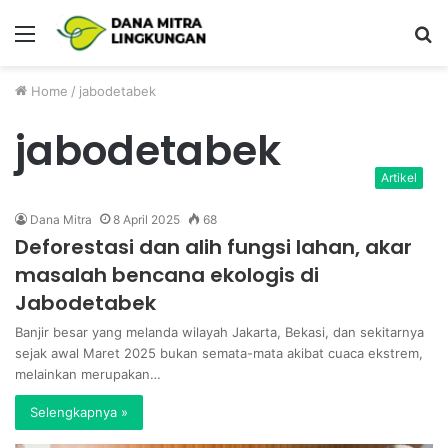
Menu
P
Home
/
jabodetabek
jabodetabek
Artikel
Dana Mitra
8 April 2025
68
Deforestasi dan alih fungsi lahan, akar
masalah bencana ekologis di
Jabodetabek
Banjir besar yang melanda wilayah Jakarta, Bekasi, dan sekitarnya
sejak awal Maret 2025 bukan semata-mata akibat cuaca ekstrem,
melainkan merupakan…
Selengkapnya »