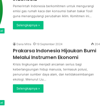
Pemerintah Indonesia berkomitmen untuk mengurangi
emisi gas rumah kaca dan konsumsi bahan bakar fosil
guna menanggulangi perubahan iklim. Komitmen ini…
Selengkapnya »
kel
Dana Mitra
19 September 2024
204
Prakarsa Indonesia Hijaukan Bumi
Melalui Instrumen Ekonomi
Krisis lingkungan menjadi ancaman serius bagi
keberlangsungan hidup manusia, termasuk polusi,
penurunan sumber daya alam, dan ketidakseimbangan
ekologi. Menurut Liu…
Selengkapnya »
kel
Wakil