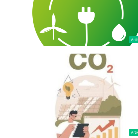
Arti
Arti
Peluncuran