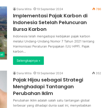
Presiden
Republik
6 October 2025
Dana Mitra
19 September 2024
786
Wakil Presiden Republik Indonesia
Indonesia
Implementasi Pajak Karbon di
periode
periode 2019-2024, Bapak KH.
Indonesia Setelah Peluncuran
2019-
Ma’ruf Amin meresmikan Pusat
Bursa Karbon
2024,
Pembelajaran (Center of
Bapak
Indonesia telah mengadopsi kebijakan pajak karbon
show : Tata
Excellence) TOSS, DHYRECS, dan
KH.
melalui Undang-Undang Nomor 7 Tahun 2021 tentang
 Indonesia
Kompor Biomassa
Ma’ruf
Harmonisasi Peraturan Perpajakan (UU HPP). Pajak
Amin
karbon…
meresmikan
kel
Pusat
Selengkapnya »
Pembelajaran
(Center
Dana Mitra
19 September 2024
352
of
Pajak Hijau sebagai Strategi
Excellence)
TOSS,
Menghadapi Tantangan
DHYRECS,
Perubahan Iklim
dan
Kompor
Perubahan iklim adalah salah satu tantangan global
Biomassa
terbesar yang dihadapi dunia saat ini, menyebabkan