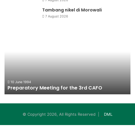
Tambang nikel di Morowali
7 August 2026
Preparatory
Fo
Meeting
Na
for
the
3rd
CAFO
10 June 1994
Preparatory Meeting for the 3rd CAFO
© Copyright 2026, All Rights Reserved |
DML