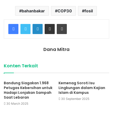
bahanbakar
COP30
fosil
Facebook
Twitter
LinkedIn
Share via Email
Print
Dana Mitra
Konten Terkait
Bandung Siagakan 1.968
Kemenag Soroti Isu
Petugas Kebersihan untuk
Lingkungan dalam Kajian
Hadapi Lonjakan Sampah
Islam di Kampus
Saat Lebaran
30 September 2025
30 March 2025