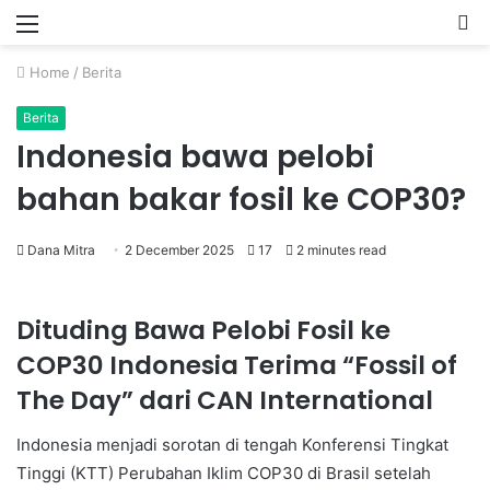
Menu
P
Home
/
Berita
Berita
Indonesia bawa pelobi
bahan bakar fosil ke COP30?
Dana Mitra
2 December 2025
17
2 minutes read
Dituding Bawa Pelobi Fosil ke
COP30 Indonesia Terima “Fossil of
The Day” dari CAN International
Indonesia menjadi sorotan di tengah Konferensi Tingkat
Tinggi (KTT) Perubahan Iklim COP30 di Brasil setelah