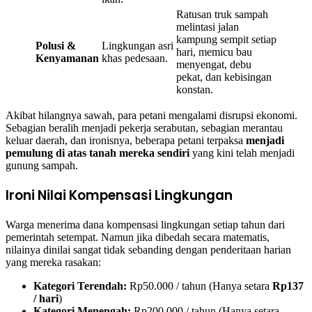
Ratusan truk sampah
melintasi jalan
kampung sempit setiap
Polusi &
Lingkungan asri
hari, memicu bau
Kenyamanan
khas pedesaan.
menyengat, debu
pekat, dan kebisingan
konstan.
Akibat hilangnya sawah, para petani mengalami disrupsi ekonomi.
Sebagian beralih menjadi pekerja serabutan, sebagian merantau
keluar daerah, dan ironisnya, beberapa petani terpaksa
menjadi
pemulung di atas tanah mereka sendiri
yang kini telah menjadi
gunung sampah.
Ironi Nilai Kompensasi Lingkungan
Warga menerima dana kompensasi lingkungan setiap tahun dari
pemerintah setempat. Namun jika dibedah secara matematis,
nilainya dinilai sangat tidak sebanding dengan penderitaan harian
yang mereka rasakan:
Kategori Terendah:
Rp50.000 / tahun (Hanya setara
Rp137
/ hari
)
Kategori Menengah:
Rp200.000 / tahun (Hanya setara