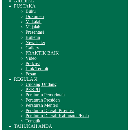
ARTIKEL
PUSTAKA
Buku
Dokumen
Makalah
Majalah
Presentasi
Bulletin
Newsletter
Gallery
PRAKTIK BAIK
Video
Podcast
Link Terkait
Pesan
REGULASI
Undang-Undang
PERPU
Peraturan Pemerintah
Peraturan Presiden
Peraturan Menteri
Peraturan Daerah Provinsi
Peraturan Daerah Kabupaten/Kota
Tematik
TAHUKAH ANDA