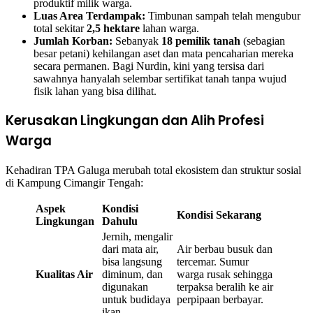
produktif milik warga.
Luas Area Terdampak:
Timbunan sampah telah mengubur
total sekitar
2,5 hektare
lahan warga.
Jumlah Korban:
Sebanyak
18 pemilik tanah
(sebagian
besar petani) kehilangan aset dan mata pencaharian mereka
secara permanen. Bagi Nurdin, kini yang tersisa dari
sawahnya hanyalah selembar sertifikat tanah tanpa wujud
fisik lahan yang bisa dilihat.
Kerusakan Lingkungan dan Alih Profesi
Warga
Kehadiran TPA Galuga merubah total ekosistem dan struktur sosial
di Kampung Cimangir Tengah:
Aspek
Kondisi
Kondisi Sekarang
Lingkungan
Dahulu
Jernih, mengalir
dari mata air,
Air berbau busuk dan
bisa langsung
tercemar. Sumur
Kualitas Air
diminum, dan
warga rusak sehingga
digunakan
terpaksa beralih ke air
untuk budidaya
perpipaan berbayar.
ikan.