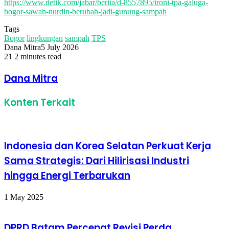
https://www.detik.com/jabar/berita/d-8557895/ironi-tpa-galuga-
bogor-sawah-nurdin-berubah-jadi-gunung-sampah
Tags
Bogor
lingkungan
sampah
TPS
Dana Mitra
5 July 2026
21
2 minutes read
Facebook
Twitter
LinkedIn
Share
Print
via
Dana Mitra
Email
Konten Terkait
Indonesia dan Korea Selatan Perkuat Kerja
Sama Strategis: Dari Hilirisasi Industri
hingga Energi Terbarukan
1 May 2025
DPRD Batam Percepat Revisi Perda