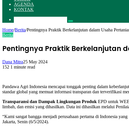
AGENDA
KONTAK
Pencarian
Home
/
Berita
/
Pentingnya Praktik Berkelanjutan dalam Usaha Pertania
Berita
Pentingnya Praktik Berkelanjutan 
Dana Mitra
25 May 2024
152
1 minute read
Pandawa Agri Indonesia mencapai tonggak penting dalam keberlanju
standar global yang memuat informasi transparan dan terverifikasi 
Transparansi dan Dampak Lingkungan Produk
EPD untuk WEED 
limbah, dan emisi yang dihasilkan. Data ini dihasilkan melalui Penil
“Kami sangat bangga menjadi perusahaan pertama di Indonesia yang 
Jakarta, Senin (6/5/2024).