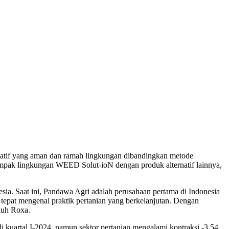
atif yang aman dan ramah lingkungan dibandingkan metode
pak lingkungan WEED Solut-ioN dengan produk alternatif lainnya,
esia. Saat ini, Pandawa Agri adalah perusahaan pertama di Indonesia
tepat mengenai praktik pertanian yang berkelanjutan. Dengan
kuh Roxa.
i kuartal I-2024, namun sektor pertanian mengalami kontraksi -3,54