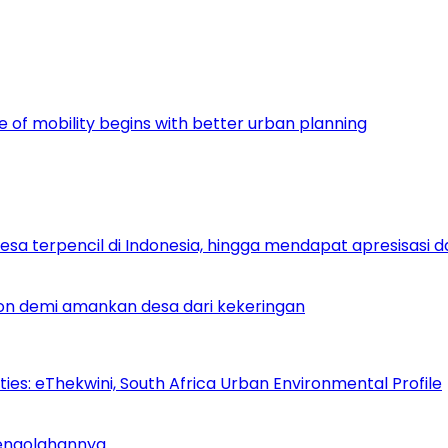
re of mobility begins with better urban planning
0 Desa terpencil di Indonesia, hingga mendapat apresisasi 
hon demi amankan desa dari kekeringan
es: eThekwini, South Africa Urban Environmental Profile
Pengolahannya