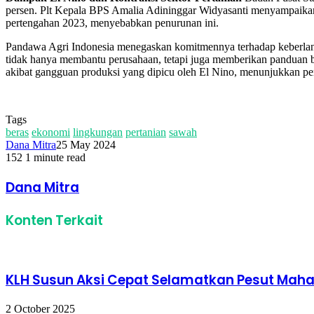
persen. Plt Kepala BPS Amalia Adininggar Widyasanti menyampaikan
pertengahan 2023, menyebabkan penurunan ini.
Pandawa Agri Indonesia menegaskan komitmennya terhadap keberlan
tidak hanya membantu perusahaan, tetapi juga memberikan panduan ba
akibat gangguan produksi yang dipicu oleh El Nino, menunjukkan pe
Temukan peta dengan kualitas terbaik untuk gambar
peta ind
Tags
beras
ekonomi
lingkungan
pertanian
sawah
Dana Mitra
25 May 2024
152
1 minute read
Facebook
Twitter
LinkedIn
Share
Print
via
Dana Mitra
Email
Konten Terkait
KLH Susun Aksi Cepat Selamatkan Pesut Ma
2 October 2025