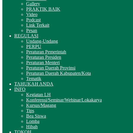
Gallery
PRAKTIK BAIK
Video
Podcast
Link Terkait
Pesan
REGULASI
Undang-Undang
PERPU
Peraturan Pemerintah
Peraturan Presiden
Peraturan Menteri
Peraturan Daerah Provinsi
Peraturan Daerah Kabupaten/Kota
Tematik
TAHUKAH ANDA
INFO
Kegiatan LH
Konferensi/Seminar/Webinar/Lokakarya
Kursus/Magang
Tips
Bea Siswa
Lomba
Hibah
TOKOH