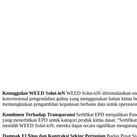
Keunggulan WEED Solut-ioN
WEED Solut-ioN diformulasikan men
konvensional pengendalian gulma yang menggunakan bahan kimia be
memungkinkan pengambilan keputusan berbasis data untuk operasiona
Komitmen Terhadap Transparansi
Sertifikat EPD menjadikan Panda
yang menerbitkan EPD untuk kategori produk kimia dasar. “Sertifik
memilih WEED Solut-ioN, mereka dapat secara signifikan mengurangi
Dampak El Nino dan Kontraksi Sektor Pertanian
Badan Pusat Sta