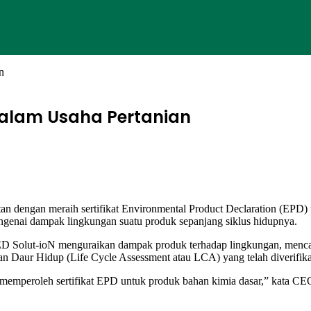
n
dalam Usaha Pertanian
tan dengan meraih sertifikat Environmental Product Declaration (E
mengenai dampak lingkungan suatu produk sepanjang siklus hidupnya.
Solut-ioN menguraikan dampak produk terhadap lingkungan, mencaku
aian Daur Hidup (Life Cycle Assessment atau LCA) yang telah diverifikas
memperoleh sertifikat EPD untuk produk bahan kimia dasar,” kata CEO