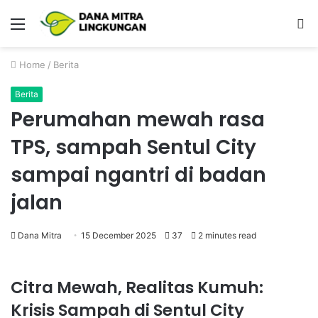
Menu
P
Home
/
Berita
Berita
Perumahan mewah rasa
TPS, sampah Sentul City
sampai ngantri di badan
jalan
Dana Mitra
15 December 2025
37
2 minutes read
Citra Mewah, Realitas Kumuh:
Krisis Sampah di Sentul City