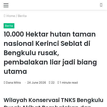
Menu
P
Home
/
Berita
Berita
10.000 Hektar hutan taman
nasional Kerinci Seblat di
Bengkulu rusak,
pembalakan liar jadi biang
utama
Dana Mitra
24 June 2026
22
1 minute read
Wilayah Konservasi TNKS Bengkulu