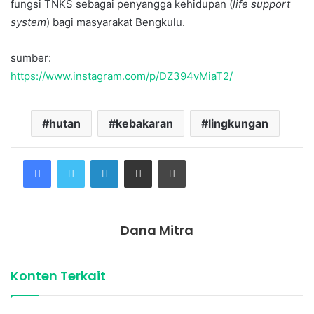
fungsi TNKS sebagai penyangga kehidupan (
life support
system
) bagi masyarakat Bengkulu.
sumber:
https://www.instagram.com/p/DZ394vMiaT2/
hutan
kebakaran
lingkungan
Facebook
Twitter
LinkedIn
Share via Email
Print
Dana Mitra
Konten Terkait