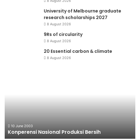
8 August 2026
University of Melbourne graduate
research scholarships 2027
8 August 2026
9Rs of circularity
8 August 2026
20 Essential carbon & climate
8 August 2026
Konperensi
Pi
Nasional
Li
Produksi
Bersih
10 June 2003
Konperensi Nasional Produksi Bersih