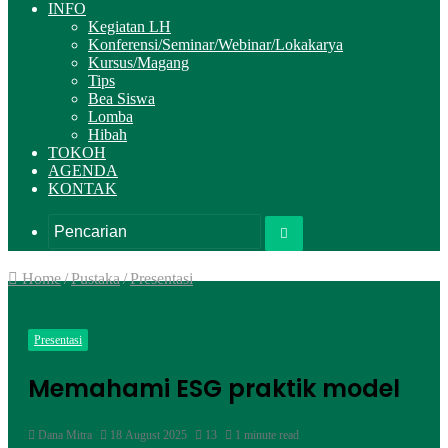
INFO
Kegiatan LH
Konferensi/Seminar/Webinar/Lokakarya
Kursus/Magang
Tips
Bea Siswa
Lomba
Hibah
TOKOH
AGENDA
KONTAK
Pencarian
Home
/
Pustaka
/
Presentasi
Presentasi
Memahami ESG praktik model
Dana Mitra
18 August 2025
13
1 minute read