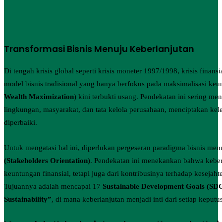
Transformasi Bisnis Menuju Keberlanjutan
Di tengah krisis global seperti krisis moneter 1997/1998, krisis fin
model bisnis tradisional yang hanya berfokus pada maksimalisasi k
Wealth Maximization
) kini terbukti usang. Pendekatan ini sering 
lingkungan, masyarakat, dan tata kelola perusahaan, menciptakan ke
diperbaiki.
Untuk mengatasi hal ini, diperlukan pergeseran paradigma bisnis me
(Stakeholders Orientation)
. Pendekatan ini menekankan bahwa keberh
keuntungan finansial, tetapi juga dari kontribusinya terhadap kesejaht
Tujuannya adalah mencapai 17
Sustainable Development Goals (SD
Sustainability”
, di mana keberlanjutan menjadi inti dari setiap keputus