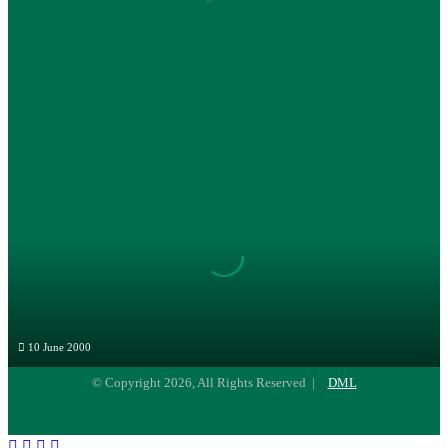
Briket
Kotoran
Sapi
10 June 2000
Briket Kotoran Sapi
© Copyright 2026, All Rights Reserved |
DML
Facebook
Twitter
WhatsApp
Telegram