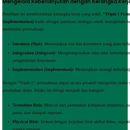
Mengelola Keberlanjutan dengan Kerangka Kerja 
Peralihan ini membutuhkan kerangka kerja yang solid.
“Triple I Fram
Implementation)
hadir sebagai panduan strategis untuk manajemen ke
membantu perusahaan:
Intention (Niat):
Menentukan visi dan komitmen yang jelas terh
Integration (Integrasi):
Mengintegrasikan nilai-nilai keberlanju
pengambilan keputusan.
Implementation (Implementasi):
Menerapkan strategi keberlanj
Dengan “Triple I”, perusahaan dapat secara proaktif mengelola risiko
perubahan iklim. Risiko ini dibagi menjadi dua kategori:
Transition Risk:
Muncul dari perubahan kebijakan (misalnya, paj
pasar, dan dampak reputasi.
Physical Risk:
Terkait dengan kejadian fisik akibat iklim, seper
jangka panjang.