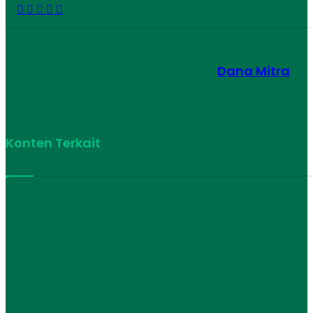
Facebook
Twitter
LinkedIn
Share
Print
via
Email
Dana Mitra
Konten Terkait